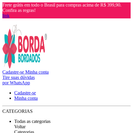
Frete grátis em todo o Brasil para compras acima de R$ 399,90.
Confira as regras!
link
Cadastre-se
Minha conta
Tire suas dúvidas
por WhatsApp
Cadastre-se
Minha conta
CATEGORIAS
Todas as categorias
Voltar
Categorias