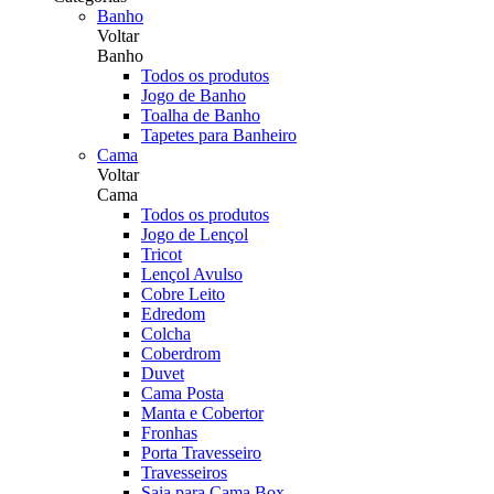
Banho
Voltar
Banho
Todos os produtos
Jogo de Banho
Toalha de Banho
Tapetes para Banheiro
Cama
Voltar
Cama
Todos os produtos
Jogo de Lençol
Tricot
Lençol Avulso
Cobre Leito
Edredom
Colcha
Coberdrom
Duvet
Cama Posta
Manta e Cobertor
Fronhas
Porta Travesseiro
Travesseiros
Saia para Cama Box