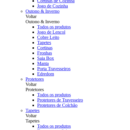
Cortinas de Cozinha
Jogo de Cozinha
Outono & Inverno
Voltar
Outono & Inverno
Todos os produtos
Jogo de Lençol
Cobre Leito
Tapetes
Cortinas
Fronhas
Saia Box
Manta
Porta Travesseiros
Edredom
Protetores
Voltar
Protetores
Todos os produtos
Protetores de Travesseiro
Protetores de Colchão
Tapetes
Voltar
Tapetes
Todos os produtos