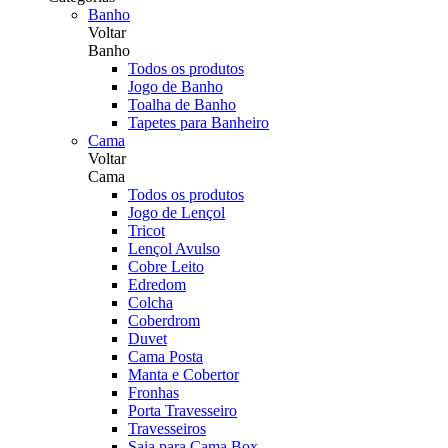
Banho
Voltar
Banho
Todos os produtos
Jogo de Banho
Toalha de Banho
Tapetes para Banheiro
Cama
Voltar
Cama
Todos os produtos
Jogo de Lençol
Tricot
Lençol Avulso
Cobre Leito
Edredom
Colcha
Coberdrom
Duvet
Cama Posta
Manta e Cobertor
Fronhas
Porta Travesseiro
Travesseiros
Saia para Cama Box