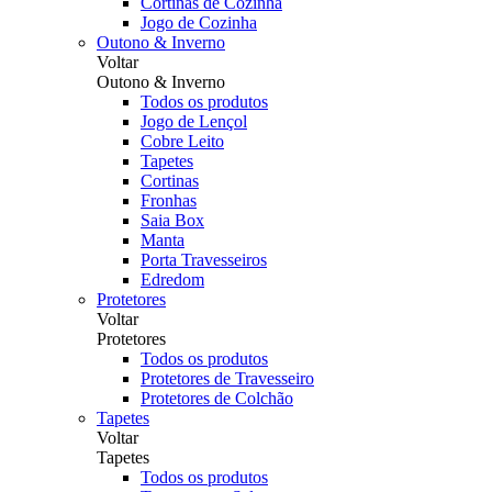
Cortinas de Cozinha
Jogo de Cozinha
Outono & Inverno
Voltar
Outono & Inverno
Todos os produtos
Jogo de Lençol
Cobre Leito
Tapetes
Cortinas
Fronhas
Saia Box
Manta
Porta Travesseiros
Edredom
Protetores
Voltar
Protetores
Todos os produtos
Protetores de Travesseiro
Protetores de Colchão
Tapetes
Voltar
Tapetes
Todos os produtos