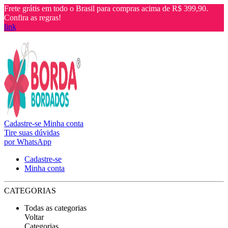
Frete grátis em todo o Brasil para compras acima de R$ 399,90.
Confira as regras!
link
Cadastre-se
Minha conta
Tire suas dúvidas
por WhatsApp
Cadastre-se
Minha conta
CATEGORIAS
Todas as categorias
Voltar
Categorias