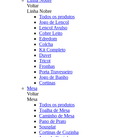
Linha Nobre
Voltar
Linha Nobre
Todos os produtos
Jogo de Lençol
Lençol Avulso
Cobre Leito
Edredom
Colcha
Kit Completo
Duvet
Tricot
Fronhas
Porta Travesseiro
Jogo de Banho
Cortinas
Mesa
Voltar
Mesa
Todos os produtos
Toalha de Mesa
Caminho de Mesa
Pano de Prato
Sousplat
Cortinas de Cozinha