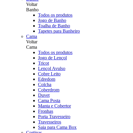
Voltar
Banho
Todos os produtos
Jogo de Banho
Toalha de Banho
Tapetes para Banheiro
Cama
Voltar
Cama
Todos os produtos
Jogo de Lençol
Tricot
Lençol Avulso
Cobre Leito
Edredom
Colcha
Coberdrom
Duvet
Cama Posta
Manta e Cobertor
Fronhas
Porta Travesseiro
Travesseiros
Saia para Cama Box
Cortinas