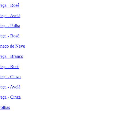
Peça - Rosê
eça - Avelã
eça - Palha
Peça - Rosê
oneco de Neve
Peça - Branco
Peça - Rosê
eça - Cinza
eça - Avelã
eça - Cinza
Folhas