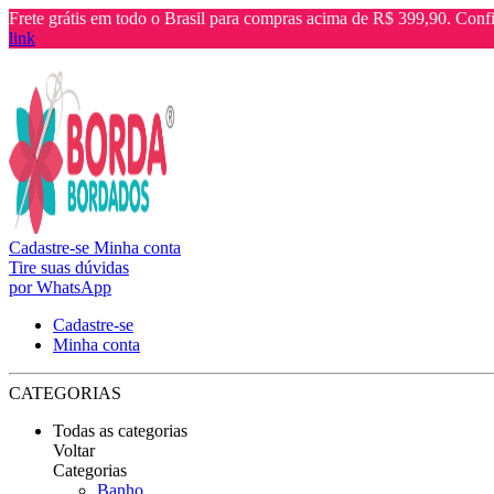
Frete grátis em todo o Brasil para compras acima de R$ 399,90. Confi
link
Cadastre-se
Minha conta
Tire suas dúvidas
por WhatsApp
Cadastre-se
Minha conta
CATEGORIAS
Todas as categorias
Voltar
Categorias
Banho