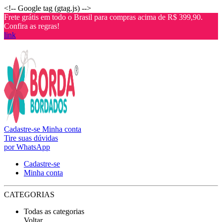
<!-- Google tag (gtag.js) -->
Frete grátis em todo o Brasil para compras acima de R$ 399,90.
Confira as regras!
link
Cadastre-se
Minha conta
Tire suas dúvidas
por WhatsApp
Cadastre-se
Minha conta
CATEGORIAS
Todas as categorias
Voltar