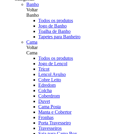
Banho
Voltar
Banho
Todos os produtos
Jogo de Banho
Toalha de Banho
Tapetes para Banheiro
Cama
Voltar
Cama
Todos os produtos
Jogo de Lençol
Tricot
Lençol Avulso
Cobre Leito
Edredom
Colcha
Coberdrom
Duvet
Cama Posta
Manta e Cobertor
Fronhas
Porta Travesseiro
Travesseiros
Saia para Cama Box