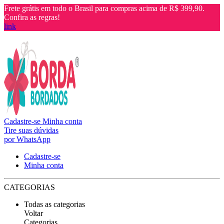
Frete grátis em todo o Brasil para compras acima de R$ 399,90.
Confira as regras!
link
Cadastre-se
Minha conta
Tire suas dúvidas
por WhatsApp
Cadastre-se
Minha conta
CATEGORIAS
Todas as categorias
Voltar
Categorias