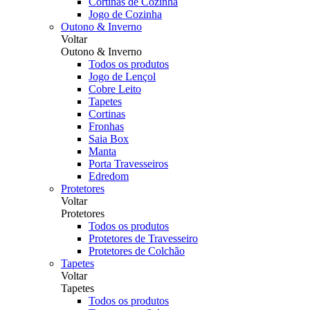
Cortinas de Cozinha
Jogo de Cozinha
Outono & Inverno
Voltar
Outono & Inverno
Todos os produtos
Jogo de Lençol
Cobre Leito
Tapetes
Cortinas
Fronhas
Saia Box
Manta
Porta Travesseiros
Edredom
Protetores
Voltar
Protetores
Todos os produtos
Protetores de Travesseiro
Protetores de Colchão
Tapetes
Voltar
Tapetes
Todos os produtos