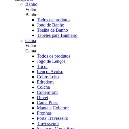
Banho
Voltar
Banho
Todos os produtos
Jogo de Banho
Toalha de Banho
Tapetes para Banheiro
Cama
Voltar
Cama
Todos os produtos
Jogo de Lençol
Tricot
Lençol Avulso
Cobre Leito
Edredom
Colcha
Coberdrom
Duvet
Cama Posta
Manta e Cobertor
Fronhas
Porta Travesseiro
Travesseiros
Saia para Cama Box