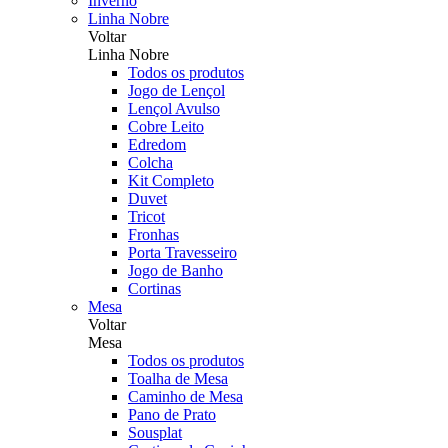
Inverno
Linha Nobre
Voltar
Linha Nobre
Todos os produtos
Jogo de Lençol
Lençol Avulso
Cobre Leito
Edredom
Colcha
Kit Completo
Duvet
Tricot
Fronhas
Porta Travesseiro
Jogo de Banho
Cortinas
Mesa
Voltar
Mesa
Todos os produtos
Toalha de Mesa
Caminho de Mesa
Pano de Prato
Sousplat