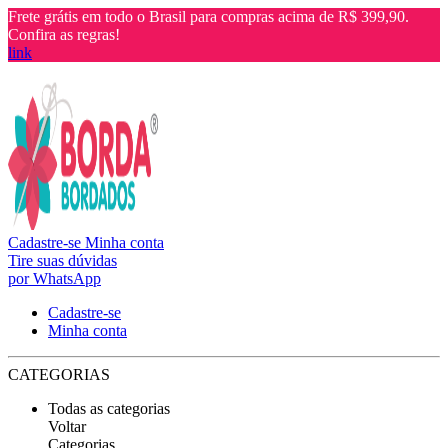
Frete grátis em todo o Brasil para compras acima de R$ 399,90.
Confira as regras!
link
Cadastre-se
Minha conta
Tire suas dúvidas
por WhatsApp
Cadastre-se
Minha conta
CATEGORIAS
Todas as categorias
Voltar
Categorias