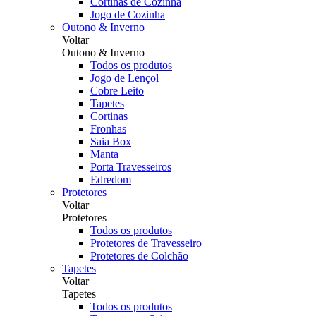
Cortinas de Cozinha
Jogo de Cozinha
Outono & Inverno
Voltar
Outono & Inverno
Todos os produtos
Jogo de Lençol
Cobre Leito
Tapetes
Cortinas
Fronhas
Saia Box
Manta
Porta Travesseiros
Edredom
Protetores
Voltar
Protetores
Todos os produtos
Protetores de Travesseiro
Protetores de Colchão
Tapetes
Voltar
Tapetes
Todos os produtos