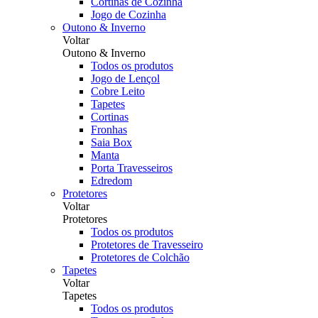
Cortinas de Cozinha
Jogo de Cozinha
Outono & Inverno
Voltar
Outono & Inverno
Todos os produtos
Jogo de Lençol
Cobre Leito
Tapetes
Cortinas
Fronhas
Saia Box
Manta
Porta Travesseiros
Edredom
Protetores
Voltar
Protetores
Todos os produtos
Protetores de Travesseiro
Protetores de Colchão
Tapetes
Voltar
Tapetes
Todos os produtos