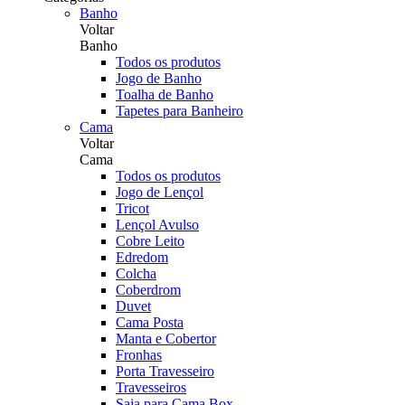
Banho
Voltar
Banho
Todos os produtos
Jogo de Banho
Toalha de Banho
Tapetes para Banheiro
Cama
Voltar
Cama
Todos os produtos
Jogo de Lençol
Tricot
Lençol Avulso
Cobre Leito
Edredom
Colcha
Coberdrom
Duvet
Cama Posta
Manta e Cobertor
Fronhas
Porta Travesseiro
Travesseiros
Saia para Cama Box