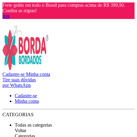
Frete grátis em todo o Brasil para compras acima de R$ 399,90.
Confira as regras!
link
Cadastre-se
Minha conta
Tire suas dúvidas
por WhatsApp
Cadastre-se
Minha conta
CATEGORIAS
Todas as categorias
Voltar
Categorias