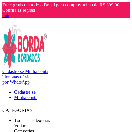
Frete grátis em todo o Brasil para compras acima de R$ 399,90.
Confira as regras!
link
Cadastre-se
Minha conta
Tire suas dúvidas
por WhatsApp
Cadastre-se
Minha conta
CATEGORIAS
Todas as categorias
Voltar
Categorias