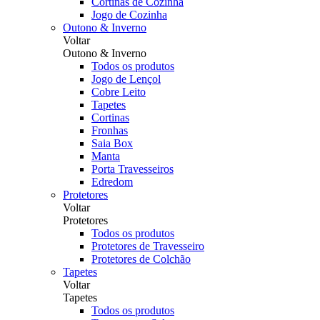
Cortinas de Cozinha
Jogo de Cozinha
Outono & Inverno
Voltar
Outono & Inverno
Todos os produtos
Jogo de Lençol
Cobre Leito
Tapetes
Cortinas
Fronhas
Saia Box
Manta
Porta Travesseiros
Edredom
Protetores
Voltar
Protetores
Todos os produtos
Protetores de Travesseiro
Protetores de Colchão
Tapetes
Voltar
Tapetes
Todos os produtos