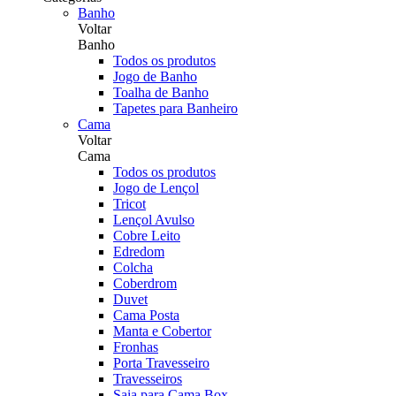
Banho
Voltar
Banho
Todos os produtos
Jogo de Banho
Toalha de Banho
Tapetes para Banheiro
Cama
Voltar
Cama
Todos os produtos
Jogo de Lençol
Tricot
Lençol Avulso
Cobre Leito
Edredom
Colcha
Coberdrom
Duvet
Cama Posta
Manta e Cobertor
Fronhas
Porta Travesseiro
Travesseiros
Saia para Cama Box