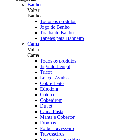
Banho
Voltar
Banho
Todos os produtos
Jogo de Banho
Toalha de Banho
Tapetes para Banheiro
Cama
Voltar
Cama
Todos os produtos
Jogo de Lençol
Tricot
Lençol Avulso
Cobre Leito
Edredom
Colcha
Coberdrom
Duvet
Cama Posta
Manta e Cobertor
Fronhas
Porta Travesseiro
Travesseiros
Saia para Cama Box