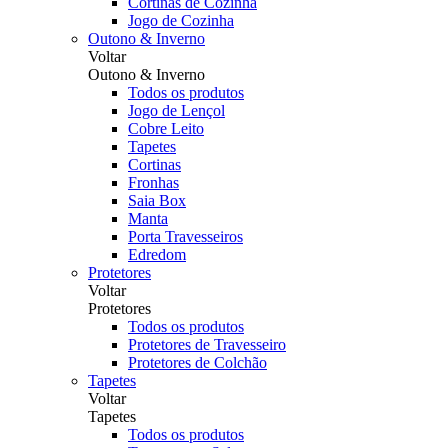
Cortinas de Cozinha
Jogo de Cozinha
Outono & Inverno
Voltar
Outono & Inverno
Todos os produtos
Jogo de Lençol
Cobre Leito
Tapetes
Cortinas
Fronhas
Saia Box
Manta
Porta Travesseiros
Edredom
Protetores
Voltar
Protetores
Todos os produtos
Protetores de Travesseiro
Protetores de Colchão
Tapetes
Voltar
Tapetes
Todos os produtos