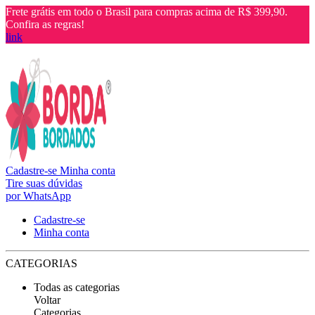
Frete grátis em todo o Brasil para compras acima de R$ 399,90.
Confira as regras!
link
Cadastre-se
Minha conta
Tire suas dúvidas
por WhatsApp
Cadastre-se
Minha conta
CATEGORIAS
Todas as categorias
Voltar
Categorias