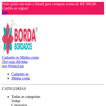
Frete grátis em todo o Brasil para compras acima de R$ 399,90.
Confira as regras!
link
Cadastre-se
Minha conta
Tire suas dúvidas
por WhatsApp
Cadastre-se
Minha conta
CATEGORIAS
Todas as categorias
Voltar
Categorias