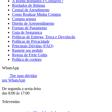
A Borda Bordados é Confiavel !
Bordados de Ibitinga
Central de Atendimento
Como Realizar Minha Compra
Compra segura
Direito de Arrependimento
Formas de Pagamento
Guia de Segurança
Políticas de Entrega, Troca e Devolução
Políticas de Privacidade
Principais Dúvidas (FAQ)
Rastreie seu pedido
Regras de Frete Grátis
Política de cookies
WhatsApp
Tire suas dúvidas
por WhatsApp
De segunda a sexta-feira
das 8:00 às 17:00
Televendas