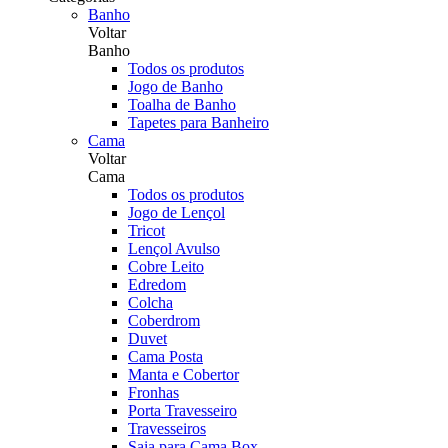
Banho
Voltar
Banho
Todos os produtos
Jogo de Banho
Toalha de Banho
Tapetes para Banheiro
Cama
Voltar
Cama
Todos os produtos
Jogo de Lençol
Tricot
Lençol Avulso
Cobre Leito
Edredom
Colcha
Coberdrom
Duvet
Cama Posta
Manta e Cobertor
Fronhas
Porta Travesseiro
Travesseiros
Saia para Cama Box