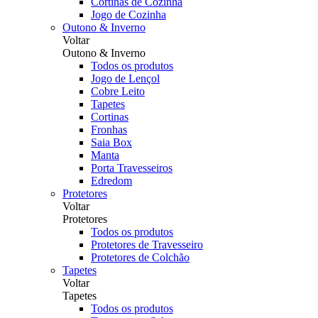
Cortinas de Cozinha
Jogo de Cozinha
Outono & Inverno
Voltar
Outono & Inverno
Todos os produtos
Jogo de Lençol
Cobre Leito
Tapetes
Cortinas
Fronhas
Saia Box
Manta
Porta Travesseiros
Edredom
Protetores
Voltar
Protetores
Todos os produtos
Protetores de Travesseiro
Protetores de Colchão
Tapetes
Voltar
Tapetes
Todos os produtos