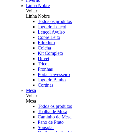
Inverno
Linha Nobre
Voltar
Linha Nobre
Todos os produtos
Jogo de Lençol
Lençol Avulso
Cobre Leito
Edredom
Colcha
Kit Completo
Duvet
Tricot
Fronhas
Porta Travesseiro
Jogo de Banho
Cortinas
Mesa
Voltar
Mesa
Todos os produtos
Toalha de Mesa
Caminho de Mesa
Pano de Prato
Sousplat