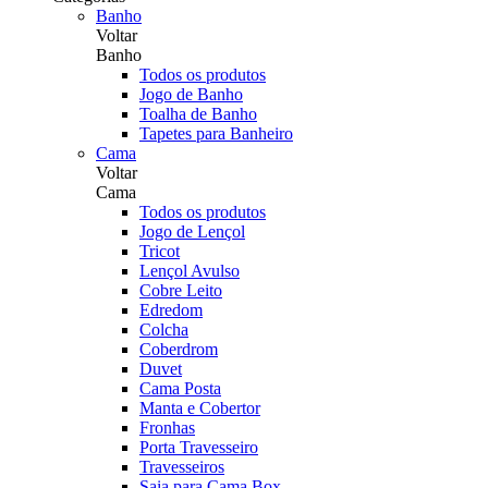
Banho
Voltar
Banho
Todos os produtos
Jogo de Banho
Toalha de Banho
Tapetes para Banheiro
Cama
Voltar
Cama
Todos os produtos
Jogo de Lençol
Tricot
Lençol Avulso
Cobre Leito
Edredom
Colcha
Coberdrom
Duvet
Cama Posta
Manta e Cobertor
Fronhas
Porta Travesseiro
Travesseiros
Saia para Cama Box