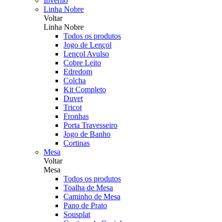
Inverno
Linha Nobre
Voltar
Linha Nobre
Todos os produtos
Jogo de Lençol
Lençol Avulso
Cobre Leito
Edredom
Colcha
Kit Completo
Duvet
Tricot
Fronhas
Porta Travesseiro
Jogo de Banho
Cortinas
Mesa
Voltar
Mesa
Todos os produtos
Toalha de Mesa
Caminho de Mesa
Pano de Prato
Sousplat