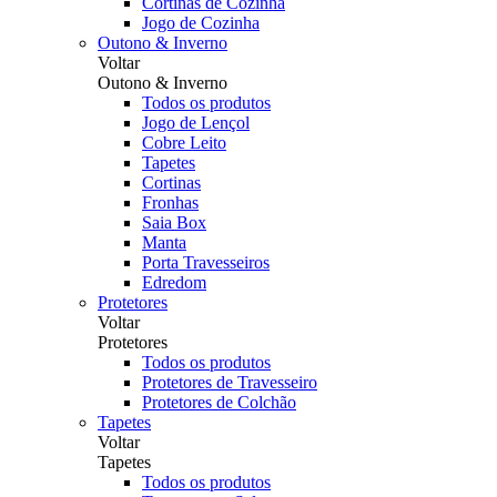
Cortinas de Cozinha
Jogo de Cozinha
Outono & Inverno
Voltar
Outono & Inverno
Todos os produtos
Jogo de Lençol
Cobre Leito
Tapetes
Cortinas
Fronhas
Saia Box
Manta
Porta Travesseiros
Edredom
Protetores
Voltar
Protetores
Todos os produtos
Protetores de Travesseiro
Protetores de Colchão
Tapetes
Voltar
Tapetes
Todos os produtos