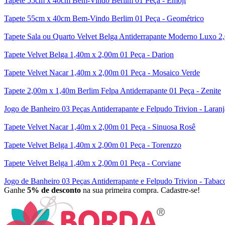
Tapete 55cm x 40cm Bem-Vindo Berlim 01 Peça - Emoji
Tapete 55cm x 40cm Bem-Vindo Berlim 01 Peça - Geométrico
Tapete Sala ou Quarto Velvet Belga Antiderrapante Moderno Luxo 2,
Tapete Velvet Belga 1,40m x 2,00m 01 Peça - Darion
Tapete Velvet Nacar 1,40m x 2,00m 01 Peça - Mosaico Verde
Tapete 2,00m x 1,40m Berlim Felpa Antiderrapante 01 Peça - Zenite
Jogo de Banheiro 03 Peças Antiderrapante e Felpudo Trivion - Laranj
Tapete Velvet Nacar 1,40m x 2,00m 01 Peça - Sinuosa Rosê
Tapete Velvet Belga 1,40m x 2,00m 01 Peça - Torenzzo
Tapete Velvet Belga 1,40m x 2,00m 01 Peça - Corviane
Jogo de Banheiro 03 Peças Antiderrapante e Felpudo Trivion - Tabac
Ganhe
5% de desconto
na sua primeira compra. Cadastre-se!