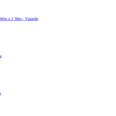
00m x 2,30m - Vianelle
a
o