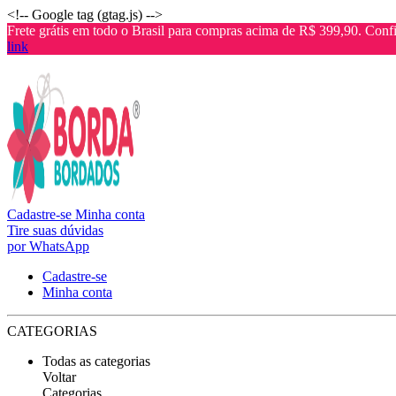
<!-- Google tag (gtag.js) -->
Frete grátis em todo o Brasil para compras acima de R$ 399,90. Confi
link
Cadastre-se
Minha conta
Tire suas dúvidas
por WhatsApp
Cadastre-se
Minha conta
CATEGORIAS
Todas as categorias
Voltar
Categorias