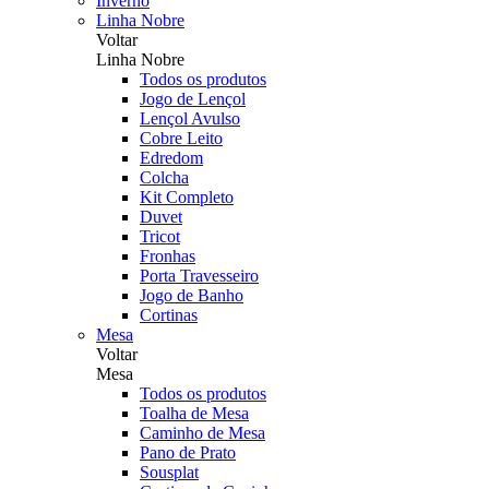
Inverno
Linha Nobre
Voltar
Linha Nobre
Todos os produtos
Jogo de Lençol
Lençol Avulso
Cobre Leito
Edredom
Colcha
Kit Completo
Duvet
Tricot
Fronhas
Porta Travesseiro
Jogo de Banho
Cortinas
Mesa
Voltar
Mesa
Todos os produtos
Toalha de Mesa
Caminho de Mesa
Pano de Prato
Sousplat