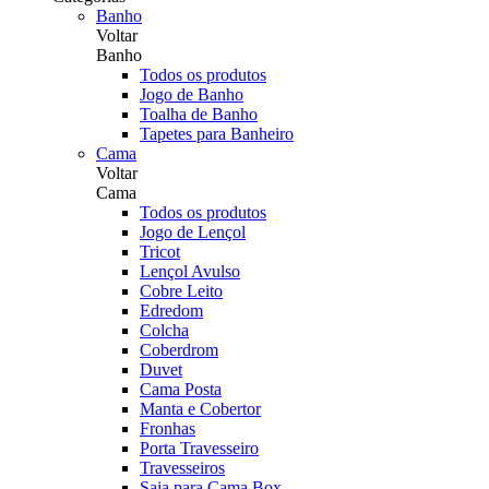
Banho
Voltar
Banho
Todos os produtos
Jogo de Banho
Toalha de Banho
Tapetes para Banheiro
Cama
Voltar
Cama
Todos os produtos
Jogo de Lençol
Tricot
Lençol Avulso
Cobre Leito
Edredom
Colcha
Coberdrom
Duvet
Cama Posta
Manta e Cobertor
Fronhas
Porta Travesseiro
Travesseiros
Saia para Cama Box