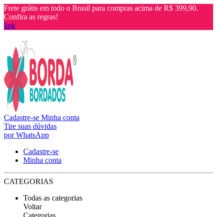
Frete grátis em todo o Brasil para compras acima de R$ 399,90.
Confira as regras!
link
Cadastre-se
Minha conta
Tire suas dúvidas
por WhatsApp
Cadastre-se
Minha conta
CATEGORIAS
Todas as categorias
Voltar
Categorias