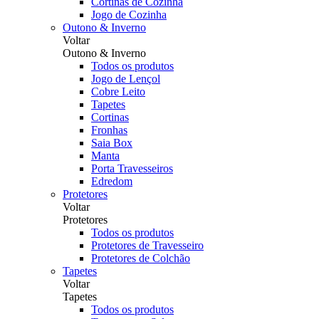
Cortinas de Cozinha
Jogo de Cozinha
Outono & Inverno
Voltar
Outono & Inverno
Todos os produtos
Jogo de Lençol
Cobre Leito
Tapetes
Cortinas
Fronhas
Saia Box
Manta
Porta Travesseiros
Edredom
Protetores
Voltar
Protetores
Todos os produtos
Protetores de Travesseiro
Protetores de Colchão
Tapetes
Voltar
Tapetes
Todos os produtos