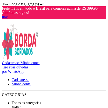
<!-- Google tag (gtag.js) -->
Frete grátis em todo o Brasil para compras acima de R$ 399,90.
Confira as regras!
link
Cadastre-se
Minha conta
Tire suas dúvidas
por WhatsApp
Cadastre-se
Minha conta
CATEGORIAS
Todas as categorias
Voltar