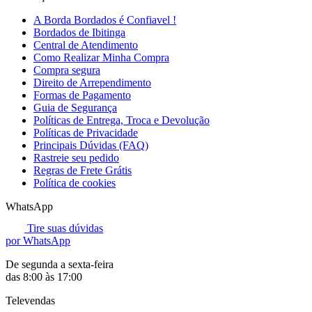
A Borda Bordados é Confiavel !
Bordados de Ibitinga
Central de Atendimento
Como Realizar Minha Compra
Compra segura
Direito de Arrependimento
Formas de Pagamento
Guia de Segurança
Políticas de Entrega, Troca e Devolução
Políticas de Privacidade
Principais Dúvidas (FAQ)
Rastreie seu pedido
Regras de Frete Grátis
Política de cookies
WhatsApp
Tire suas dúvidas
por WhatsApp
De segunda a sexta-feira
das 8:00 às 17:00
Televendas