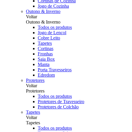
Cortinas de Cozinha
Jogo de Cozinha
Outono & Inverno
Voltar
Outono & Inverno
Todos os produtos
Jogo de Lençol
Cobre Leito
Tapetes
Cortinas
Fronhas
Saia Box
Manta
Porta Travesseiros
Edredom
Protetores
Voltar
Protetores
Todos os produtos
Protetores de Travesseiro
Protetores de Colchão
Tapetes
Voltar
Tapetes
Todos os produtos