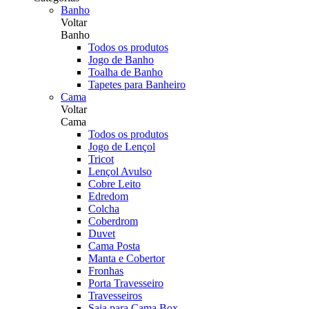
Banho
Voltar
Banho
Todos os produtos
Jogo de Banho
Toalha de Banho
Tapetes para Banheiro
Cama
Voltar
Cama
Todos os produtos
Jogo de Lençol
Tricot
Lençol Avulso
Cobre Leito
Edredom
Colcha
Coberdrom
Duvet
Cama Posta
Manta e Cobertor
Fronhas
Porta Travesseiro
Travesseiros
Saia para Cama Box