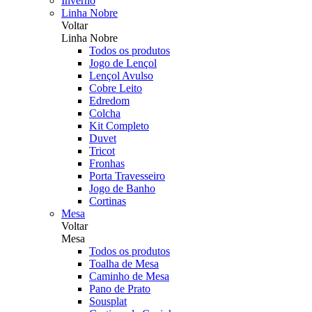
Inverno
Linha Nobre
Voltar
Linha Nobre
Todos os produtos
Jogo de Lençol
Lençol Avulso
Cobre Leito
Edredom
Colcha
Kit Completo
Duvet
Tricot
Fronhas
Porta Travesseiro
Jogo de Banho
Cortinas
Mesa
Voltar
Mesa
Todos os produtos
Toalha de Mesa
Caminho de Mesa
Pano de Prato
Sousplat