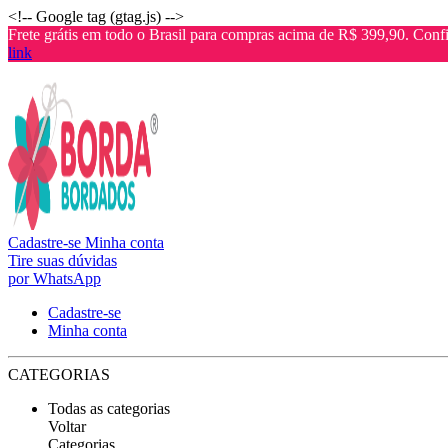
<!-- Google tag (gtag.js) -->
Frete grátis em todo o Brasil para compras acima de R$ 399,90. Confi
link
Cadastre-se
Minha conta
Tire suas dúvidas
por WhatsApp
Cadastre-se
Minha conta
CATEGORIAS
Todas as categorias
Voltar
Categorias