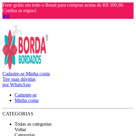
Frete grátis em todo o Brasil para compras acima de R$ 399,90.
Confira as regras!
link
Cadastre-se
Minha conta
Tire suas dúvidas
por WhatsApp
Cadastre-se
Minha conta
CATEGORIAS
Todas as categorias
Voltar
Categorias