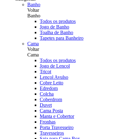
Banho
Voltar
Banho
Todos os produtos
Jogo de Banho
Toalha de Banho
Tapetes para Banheiro
Cama
Voltar
Cama
Todos os produtos
Jogo de Lençol
Tricot
Lençol Avulso
Cobre Leito
Edredom
Colcha
Coberdrom
Duvet
Cama Posta
Manta e Cobertor
Fronhas
Porta Travesseiro
Travesseiros
Saia para Cama Box