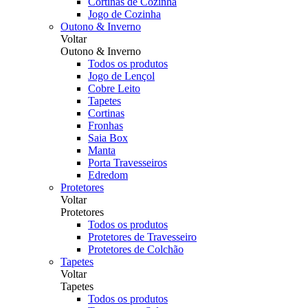
Cortinas de Cozinha
Jogo de Cozinha
Outono & Inverno
Voltar
Outono & Inverno
Todos os produtos
Jogo de Lençol
Cobre Leito
Tapetes
Cortinas
Fronhas
Saia Box
Manta
Porta Travesseiros
Edredom
Protetores
Voltar
Protetores
Todos os produtos
Protetores de Travesseiro
Protetores de Colchão
Tapetes
Voltar
Tapetes
Todos os produtos