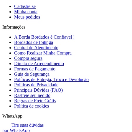
Cadastre-se
Minha conta
Meus pedidos
Informações
A Borda Bordados é Confiavel !
Bordados de Ibitinga
Central de Atendimento
Como Realizar Minha Compra
Compra segura
Direito de Arrependimento
Formas de Pagamento
Guia de Segurança
Políticas de Entrega, Troca e Devolução
Políticas de Privacidade
Principais Dúvidas (FAQ)
Rastreie seu pedido
Regras de Frete Grátis
Política de cookies
WhatsApp
Tire suas dúvidas
por WhatsApp