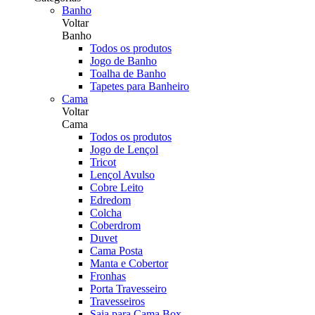
Banho
Voltar
Banho
Todos os produtos
Jogo de Banho
Toalha de Banho
Tapetes para Banheiro
Cama
Voltar
Cama
Todos os produtos
Jogo de Lençol
Tricot
Lençol Avulso
Cobre Leito
Edredom
Colcha
Coberdrom
Duvet
Cama Posta
Manta e Cobertor
Fronhas
Porta Travesseiro
Travesseiros
Saia para Cama Box