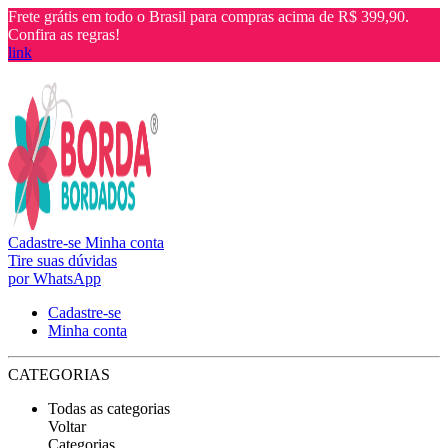
Frete grátis em todo o Brasil para compras acima de R$ 399,90.
Confira as regras!
link
Cadastre-se
Minha conta
Tire suas dúvidas
por WhatsApp
Cadastre-se
Minha conta
CATEGORIAS
Todas as categorias
Voltar
Categorias