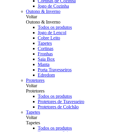
Cortinas de Cozinha
Jogo de Cozinha
Outono & Inverno
Voltar
Outono & Inverno
Todos os produtos
Jogo de Lençol
Cobre Leito
Tapetes
Cortinas
Fronhas
Saia Box
Manta
Porta Travesseiros
Edredom
Protetores
Voltar
Protetores
Todos os produtos
Protetores de Travesseiro
Protetores de Colchão
Tapetes
Voltar
Tapetes
Todos os produtos