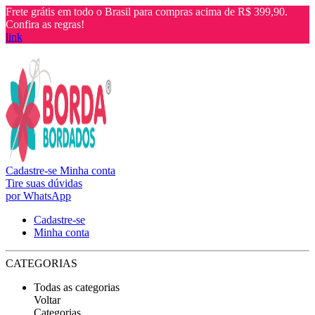
Frete grátis em todo o Brasil para compras acima de R$ 399,90.
Confira as regras!
link
Cadastre-se
Minha conta
Tire suas dúvidas
por WhatsApp
Cadastre-se
Minha conta
CATEGORIAS
Todas as categorias
Voltar
Categorias