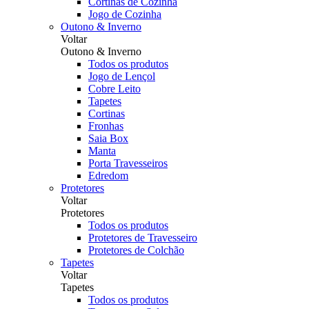
Cortinas de Cozinha
Jogo de Cozinha
Outono & Inverno
Voltar
Outono & Inverno
Todos os produtos
Jogo de Lençol
Cobre Leito
Tapetes
Cortinas
Fronhas
Saia Box
Manta
Porta Travesseiros
Edredom
Protetores
Voltar
Protetores
Todos os produtos
Protetores de Travesseiro
Protetores de Colchão
Tapetes
Voltar
Tapetes
Todos os produtos