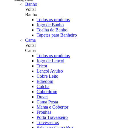
Banho
Voltar
Banho
Todos os produtos
Jogo de Banho
Toalha de Banho
Tapetes para Banheiro
Cama
Voltar
Cama
Todos os produtos
Jogo de Lençol
Tricot
Lençol Avulso
Cobre Leito
Edredom
Colcha
Coberdrom
Duvet
Cama Posta
Manta e Cobertor
Fronhas
Porta Travesseiro
Travesseiros
Saia para Cama Box