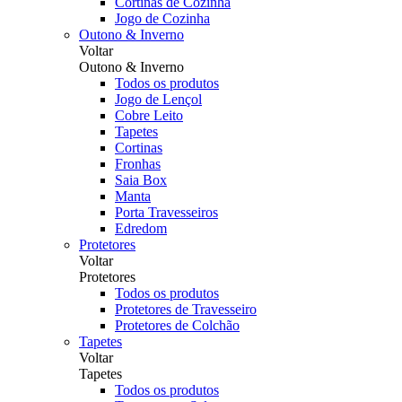
Cortinas de Cozinha
Jogo de Cozinha
Outono & Inverno
Voltar
Outono & Inverno
Todos os produtos
Jogo de Lençol
Cobre Leito
Tapetes
Cortinas
Fronhas
Saia Box
Manta
Porta Travesseiros
Edredom
Protetores
Voltar
Protetores
Todos os produtos
Protetores de Travesseiro
Protetores de Colchão
Tapetes
Voltar
Tapetes
Todos os produtos