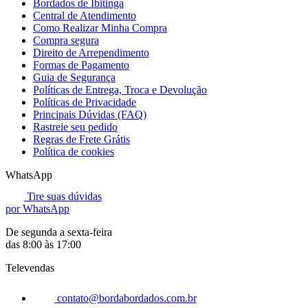
Bordados de Ibitinga
Central de Atendimento
Como Realizar Minha Compra
Compra segura
Direito de Arrependimento
Formas de Pagamento
Guia de Segurança
Políticas de Entrega, Troca e Devolução
Políticas de Privacidade
Principais Dúvidas (FAQ)
Rastreie seu pedido
Regras de Frete Grátis
Política de cookies
WhatsApp
Tire suas dúvidas
por WhatsApp
De segunda a sexta-feira
das 8:00 às 17:00
Televendas
contato@bordabordados.com.br