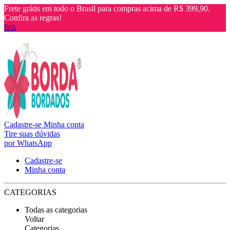
Frete grátis em todo o Brasil para compras acima de R$ 399,90.
Confira as regras!
link
Cadastre-se
Minha conta
Tire suas dúvidas
por WhatsApp
Cadastre-se
Minha conta
CATEGORIAS
Todas as categorias
Voltar
Categorias