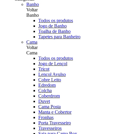
Banho
Voltar
Banho
Todos os produtos
Jogo de Banho
Toalha de Banho
Tapetes para Banheiro
Cama
Voltar
Cama
Todos os produtos
Jogo de Lençol
Tricot
Lençol Avulso
Cobre Leito
Edredom
Colcha
Coberdrom
Duvet
Cama Posta
Manta e Cobertor
Fronhas
Porta Travesseiro
Travesseiros
Saia para Cama Box