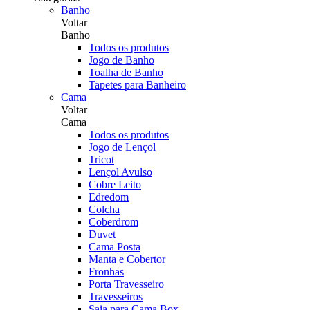
Banho
Voltar
Banho
Todos os produtos
Jogo de Banho
Toalha de Banho
Tapetes para Banheiro
Cama
Voltar
Cama
Todos os produtos
Jogo de Lençol
Tricot
Lençol Avulso
Cobre Leito
Edredom
Colcha
Coberdrom
Duvet
Cama Posta
Manta e Cobertor
Fronhas
Porta Travesseiro
Travesseiros
Saia para Cama Box