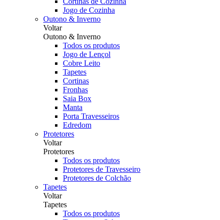
Cortinas de Cozinha
Jogo de Cozinha
Outono & Inverno
Voltar
Outono & Inverno
Todos os produtos
Jogo de Lençol
Cobre Leito
Tapetes
Cortinas
Fronhas
Saia Box
Manta
Porta Travesseiros
Edredom
Protetores
Voltar
Protetores
Todos os produtos
Protetores de Travesseiro
Protetores de Colchão
Tapetes
Voltar
Tapetes
Todos os produtos