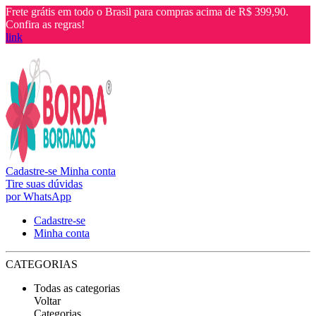
Frete grátis em todo o Brasil para compras acima de R$ 399,90.
Confira as regras!
link
Cadastre-se
Minha conta
Tire suas dúvidas
por WhatsApp
Cadastre-se
Minha conta
CATEGORIAS
Todas as categorias
Voltar
Categorias