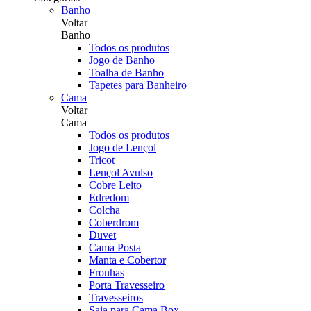
Banho
Voltar
Banho
Todos os produtos
Jogo de Banho
Toalha de Banho
Tapetes para Banheiro
Cama
Voltar
Cama
Todos os produtos
Jogo de Lençol
Tricot
Lençol Avulso
Cobre Leito
Edredom
Colcha
Coberdrom
Duvet
Cama Posta
Manta e Cobertor
Fronhas
Porta Travesseiro
Travesseiros
Saia para Cama Box