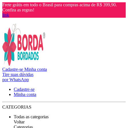
Frete grátis em todo o Brasil para compras acima de R$ 399,90.
Confira as regras!
link
Cadastre-se
Minha conta
Tire suas dúvidas
por WhatsApp
Cadastre-se
Minha conta
CATEGORIAS
Todas as categorias
Voltar
Categorias