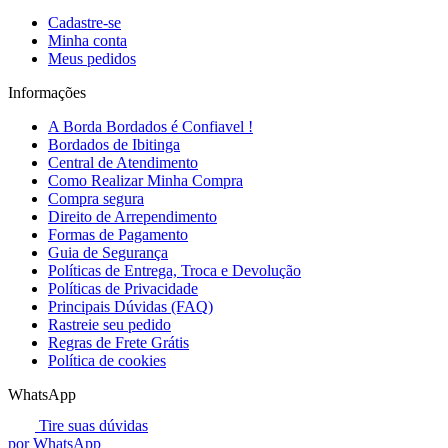
Cadastre-se
Minha conta
Meus pedidos
Informações
A Borda Bordados é Confiavel !
Bordados de Ibitinga
Central de Atendimento
Como Realizar Minha Compra
Compra segura
Direito de Arrependimento
Formas de Pagamento
Guia de Segurança
Políticas de Entrega, Troca e Devolução
Políticas de Privacidade
Principais Dúvidas (FAQ)
Rastreie seu pedido
Regras de Frete Grátis
Política de cookies
WhatsApp
Tire suas dúvidas
por WhatsApp