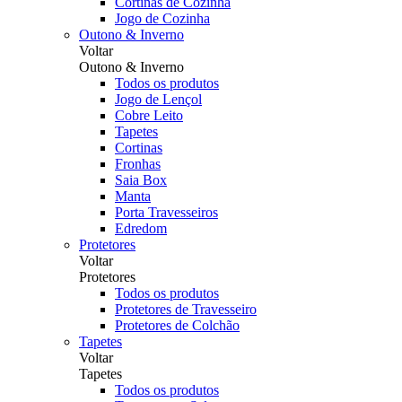
Cortinas de Cozinha
Jogo de Cozinha
Outono & Inverno
Voltar
Outono & Inverno
Todos os produtos
Jogo de Lençol
Cobre Leito
Tapetes
Cortinas
Fronhas
Saia Box
Manta
Porta Travesseiros
Edredom
Protetores
Voltar
Protetores
Todos os produtos
Protetores de Travesseiro
Protetores de Colchão
Tapetes
Voltar
Tapetes
Todos os produtos