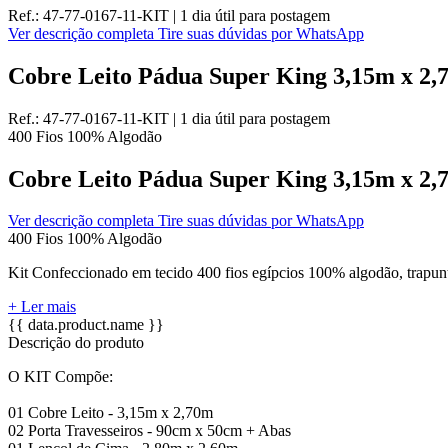
Ref.:
47-77-0167-11-KIT
|
1 dia útil
para postagem
Ver descrição completa
Tire suas dúvidas por WhatsApp
Cobre Leito Pádua Super King 3,15m x 2,7
Ref.:
47-77-0167-11-KIT
|
1 dia útil
para postagem
400 Fios
100% Algodão
Cobre Leito Pádua Super King 3,15m x 2,7
Ver descrição completa
Tire suas dúvidas por WhatsApp
400 Fios
100% Algodão
Kit Confeccionado em tecido 400 fios egípcios 100% algodão, trapun
+ Ler mais
{{ data.product.name }}
Descrição do produto
O KIT Compõe:
01 Cobre Leito - 3,15m x 2,70m
02 Porta Travesseiros - 90cm x 50cm + Abas