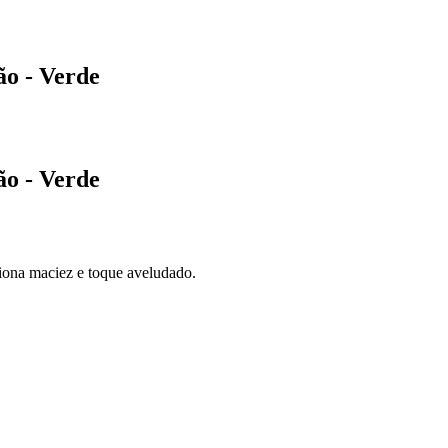
ão - Verde
ão - Verde
iona maciez e toque aveludado.