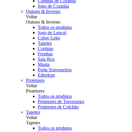
Cortinas de Cozinha
Jogo de Cozinha
Outono & Inverno
Voltar
Outono & Inverno
Todos os produtos
Jogo de Lençol
Cobre Leito
Tapetes
Cortinas
Fronhas
Saia Box
Manta
Porta Travesseiros
Edredom
Protetores
Voltar
Protetores
Todos os produtos
Protetores de Travesseiro
Protetores de Colchão
Tapetes
Voltar
Tapetes
Todos os produtos