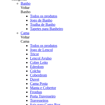
Banho
Voltar
Banho
Todos os produtos
Jogo de Banho
Toalha de Banho
Tapetes para Banheiro
Cama
Voltar
Cama
Todos os produtos
Jogo de Lençol
Tricot
Lençol Avulso
Cobre Leito
Edredom
Colcha
Coberdrom
Duvet
Cama Posta
Manta e Cobertor
Fronhas
Porta Travesseiro
Travesseiros
Saia para Cama Box