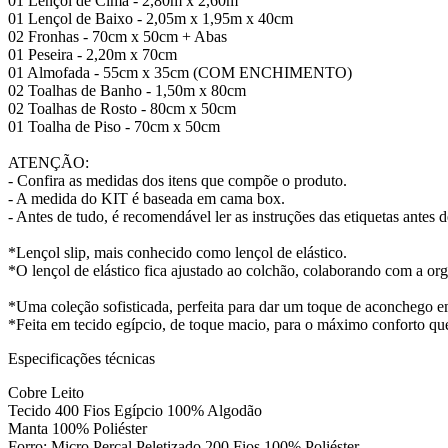
01 Lençol de Cima - 2,80m x 2,60m
01 Lençol de Baixo - 2,05m x 1,95m x 40cm
02 Fronhas - 70cm x 50cm + Abas
01 Peseira - 2,20m x 70cm
01 Almofada - 55cm x 35cm (COM ENCHIMENTO)
02 Toalhas de Banho - 1,50m x 80cm
02 Toalhas de Rosto - 80cm x 50cm
01 Toalha de Piso - 70cm x 50cm
ATENÇÃO:
- Confira as medidas dos itens que compõe o produto.
- A medida do KIT é baseada em cama box.
- Antes de tudo, é recomendável ler as instruções das etiquetas antes
*Lençol slip, mais conhecido como lençol de elástico.
*O lençol de elástico fica ajustado ao colchão, colaborando com a or
*Uma coleção sofisticada, perfeita para dar um toque de aconchego 
*Feita em tecido egípcio, de toque macio, para o máximo conforto qu
Especificações técnicas
Cobre Leito
Tecido 400 Fios Egípcio 100% Algodão
Manta 100% Poliéster
Forro: Micro Percal Peletizado 200 Fios 100% Poliéster