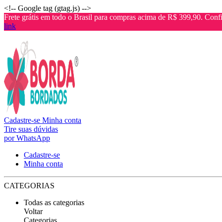
<!-- Google tag (gtag.js) -->
Frete grátis em todo o Brasil para compras acima de R$ 399,90. Confi
link
Cadastre-se
Minha conta
Tire suas dúvidas
por WhatsApp
Cadastre-se
Minha conta
CATEGORIAS
Todas as categorias
Voltar
Categorias