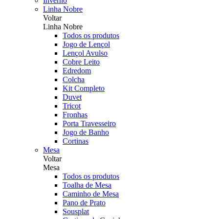
Inverno
Linha Nobre
Voltar
Linha Nobre
Todos os produtos
Jogo de Lençol
Lençol Avulso
Cobre Leito
Edredom
Colcha
Kit Completo
Duvet
Tricot
Fronhas
Porta Travesseiro
Jogo de Banho
Cortinas
Mesa
Voltar
Mesa
Todos os produtos
Toalha de Mesa
Caminho de Mesa
Pano de Prato
Sousplat