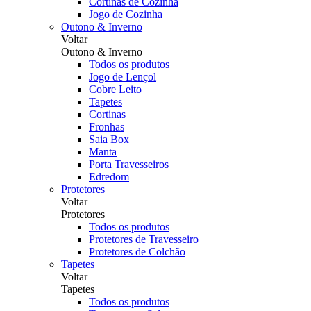
Cortinas de Cozinha
Jogo de Cozinha
Outono & Inverno
Voltar
Outono & Inverno
Todos os produtos
Jogo de Lençol
Cobre Leito
Tapetes
Cortinas
Fronhas
Saia Box
Manta
Porta Travesseiros
Edredom
Protetores
Voltar
Protetores
Todos os produtos
Protetores de Travesseiro
Protetores de Colchão
Tapetes
Voltar
Tapetes
Todos os produtos