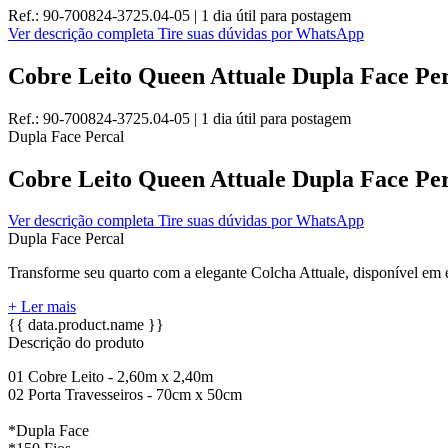
Ref.:
90-700824-3725.04-05
|
1 dia útil
para postagem
Ver descrição completa
Tire suas dúvidas por WhatsApp
Cobre Leito Queen Attuale Dupla Face Per
Ref.:
90-700824-3725.04-05
|
1 dia útil
para postagem
Dupla Face
Percal
Cobre Leito Queen Attuale Dupla Face Per
Ver descrição completa
Tire suas dúvidas por WhatsApp
Dupla Face
Percal
Transforme seu quarto com a elegante Colcha Attuale, disponível em e
+ Ler mais
{{ data.product.name }}
Descrição do produto
01 Cobre Leito - 2,60m x 2,40m
02 Porta Travesseiros - 70cm x 50cm
*Dupla Face