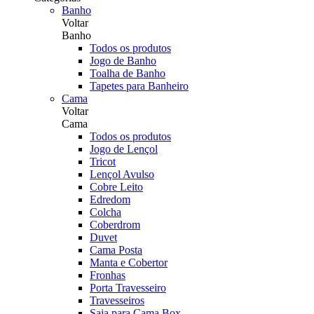
Banho
Voltar
Banho
Todos os produtos
Jogo de Banho
Toalha de Banho
Tapetes para Banheiro
Cama
Voltar
Cama
Todos os produtos
Jogo de Lençol
Tricot
Lençol Avulso
Cobre Leito
Edredom
Colcha
Coberdrom
Duvet
Cama Posta
Manta e Cobertor
Fronhas
Porta Travesseiro
Travesseiros
Saia para Cama Box