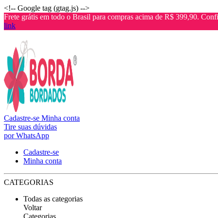
<!-- Google tag (gtag.js) -->
Frete grátis em todo o Brasil para compras acima de R$ 399,90. Confi
link
Cadastre-se
Minha conta
Tire suas dúvidas
por WhatsApp
Cadastre-se
Minha conta
CATEGORIAS
Todas as categorias
Voltar
Categorias