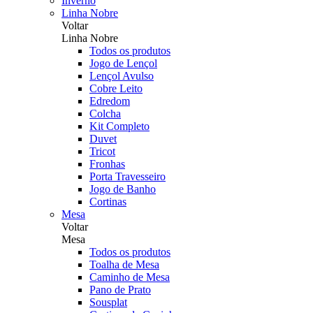
Inverno
Linha Nobre
Voltar
Linha Nobre
Todos os produtos
Jogo de Lençol
Lençol Avulso
Cobre Leito
Edredom
Colcha
Kit Completo
Duvet
Tricot
Fronhas
Porta Travesseiro
Jogo de Banho
Cortinas
Mesa
Voltar
Mesa
Todos os produtos
Toalha de Mesa
Caminho de Mesa
Pano de Prato
Sousplat