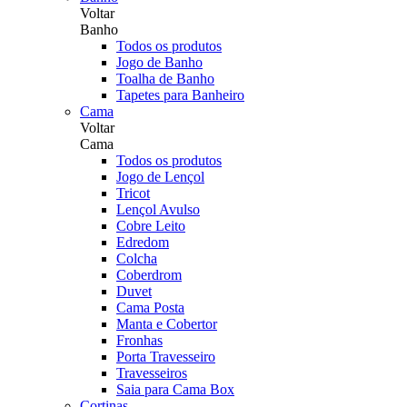
Voltar
Banho
Todos os produtos
Jogo de Banho
Toalha de Banho
Tapetes para Banheiro
Cama
Voltar
Cama
Todos os produtos
Jogo de Lençol
Tricot
Lençol Avulso
Cobre Leito
Edredom
Colcha
Coberdrom
Duvet
Cama Posta
Manta e Cobertor
Fronhas
Porta Travesseiro
Travesseiros
Saia para Cama Box
Cortinas