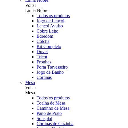
Linha Nobre
Voltar
Linha Nobre
Todos os produtos
Jogo de Lençol
Lençol Avulso
Cobre Leito
Edredom
Colcha
Kit Completo
Duvet
Tricot
Fronhas
Porta Travesseiro
Jogo de Banho
Cortinas
Mesa
Voltar
Mesa
Todos os produtos
Toalha de Mesa
Caminho de Mesa
Pano de Prato
Sousplat
Cortinas de Cozinha