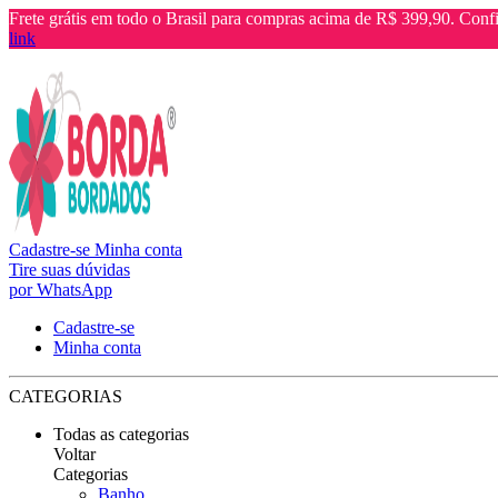
Frete grátis em todo o Brasil para compras acima de R$ 399,90. Confi
link
Cadastre-se
Minha conta
Tire suas dúvidas
por WhatsApp
Cadastre-se
Minha conta
CATEGORIAS
Todas as categorias
Voltar
Categorias
Banho