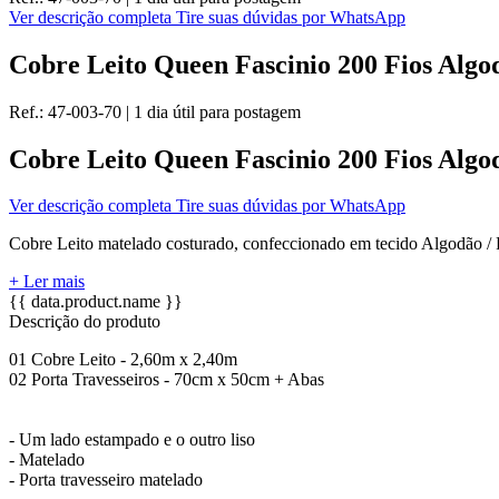
Ver descrição completa
Tire suas dúvidas por WhatsApp
Cobre Leito Queen Fascinio 200 Fios Algo
Ref.:
47-003-70
|
1 dia útil
para postagem
Cobre Leito Queen Fascinio 200 Fios Algo
Ver descrição completa
Tire suas dúvidas por WhatsApp
Cobre Leito matelado costurado, confeccionado em tecido Algodão / P
+ Ler mais
{{ data.product.name }}
Descrição do produto
01 Cobre Leito - 2,60m x 2,40m
02 Porta Travesseiros - 70cm x 50cm + Abas
- Um lado estampado e o outro liso
- Matelado
- Porta travesseiro matelado