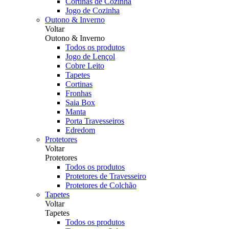
Cortinas de Cozinha
Jogo de Cozinha
Outono & Inverno
Voltar
Outono & Inverno
Todos os produtos
Jogo de Lençol
Cobre Leito
Tapetes
Cortinas
Fronhas
Saia Box
Manta
Porta Travesseiros
Edredom
Protetores
Voltar
Protetores
Todos os produtos
Protetores de Travesseiro
Protetores de Colchão
Tapetes
Voltar
Tapetes
Todos os produtos