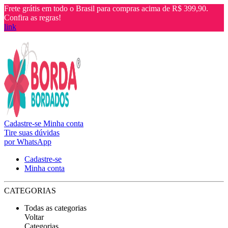
Frete grátis em todo o Brasil para compras acima de R$ 399,90.
Confira as regras!
link
Cadastre-se
Minha conta
Tire suas dúvidas
por WhatsApp
Cadastre-se
Minha conta
CATEGORIAS
Todas as categorias
Voltar
Categorias