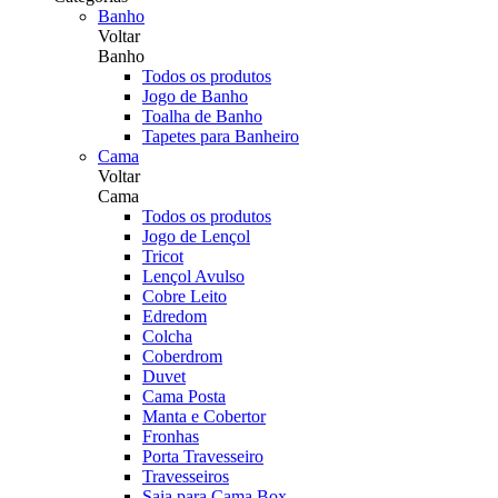
Banho
Voltar
Banho
Todos os produtos
Jogo de Banho
Toalha de Banho
Tapetes para Banheiro
Cama
Voltar
Cama
Todos os produtos
Jogo de Lençol
Tricot
Lençol Avulso
Cobre Leito
Edredom
Colcha
Coberdrom
Duvet
Cama Posta
Manta e Cobertor
Fronhas
Porta Travesseiro
Travesseiros
Saia para Cama Box