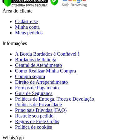
Área do cliente
Cadastre-se
Minha conta
Meus pedidos
Informações
A Borda Bordados é Confiavel !
Bordados de Ibitinga
Central de Atendimento
Como Realizar Minha Compra
Compra segura
Direito de Arrependimento
Formas de Pagamento
Guia de Segurança
Políticas de Entrega, Troca e Devolução
Políticas de Privacidade
Principais Dúvidas (FAQ)
Rastreie seu pedido
Regras de Frete Grátis
Política de cookies
WhatsApp