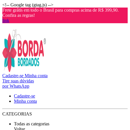
<!-- Google tag (gtag.js) -->
Frete grátis em todo o Brasil para compras acima de R$ 399,90.
Confira as regras!
link
Cadastre-se
Minha conta
Tire suas dúvidas
por WhatsApp
Cadastre-se
Minha conta
CATEGORIAS
Todas as categorias
Voltar