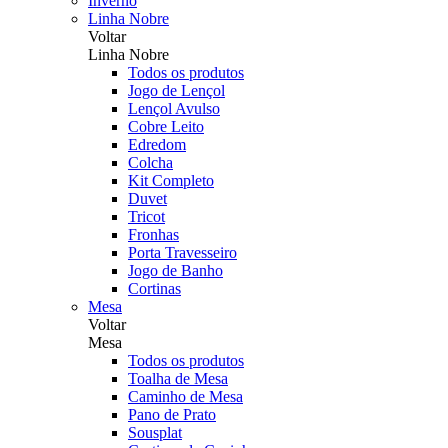
Inverno
Linha Nobre
Voltar
Linha Nobre
Todos os produtos
Jogo de Lençol
Lençol Avulso
Cobre Leito
Edredom
Colcha
Kit Completo
Duvet
Tricot
Fronhas
Porta Travesseiro
Jogo de Banho
Cortinas
Mesa
Voltar
Mesa
Todos os produtos
Toalha de Mesa
Caminho de Mesa
Pano de Prato
Sousplat