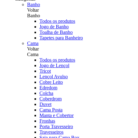
Banho
Voltar
Banho
Todos os produtos
Jogo de Banho
Toalha de Banho
Tapetes para Banheiro
Cama
Voltar
Cama
Todos os produtos
Jogo de Lençol
Tricot
Lençol Avulso
Cobre Leito
Edredom
Colcha
Coberdrom
Duvet
Cama Posta
Manta e Cobertor
Fronhas
Porta Travesseiro
Travesseiros
Saia para Cama Box