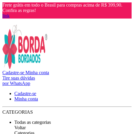
Frete grátis em todo o Brasil para compras acima de R$ 399,90.
Confira as regras!
link
Cadastre-se
Minha conta
Tire suas dúvidas
por WhatsApp
Cadastre-se
Minha conta
CATEGORIAS
Todas as categorias
Voltar
Categorias