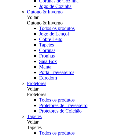
Cortinas de Cozinha
Jogo de Cozinha
Outono & Inverno
Voltar
Outono & Inverno
Todos os produtos
Jogo de Lençol
Cobre Leito
Tapetes
Cortinas
Fronhas
Saia Box
Manta
Porta Travesseiros
Edredom
Protetores
Voltar
Protetores
Todos os produtos
Protetores de Travesseiro
Protetores de Colchão
Tapetes
Voltar
Tapetes
Todos os produtos