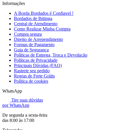
Informações
A Borda Bordados é Confiavel !
Bordados de Ibitinga
Central de Atendimento
Como Realizar Minha Compra
Compra segura
Direito de Arrependimento
Formas de Pagamento
Guia de Segurança
Políticas de Entrega, Troca e Devolução
Políticas de Privacidade
Principais Dúvidas (FAQ)
Rastreie seu pedido
Regras de Frete Grátis
Política de cookies
WhatsApp
Tire suas dúvidas
por WhatsApp
De segunda a sexta-feira
das 8:00 às 17:00