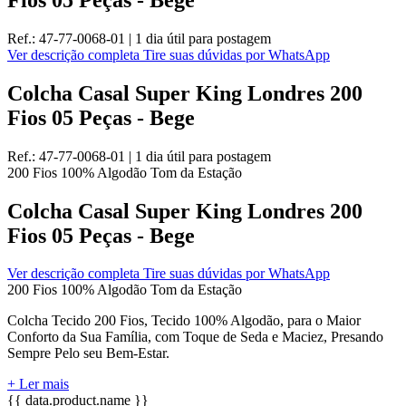
Ref.:
47-77-0068-01
|
1 dia útil
para postagem
Ver descrição completa
Tire suas dúvidas por WhatsApp
Colcha Casal Super King Londres 200
Fios 05 Peças - Bege
Ref.:
47-77-0068-01
|
1 dia útil
para postagem
200 Fios
100% Algodão
Tom da Estação
Colcha Casal Super King Londres 200
Fios 05 Peças - Bege
Ver descrição completa
Tire suas dúvidas por WhatsApp
200 Fios
100% Algodão
Tom da Estação
Colcha Tecido 200 Fios, Tecido 100% Algodão, para o Maior
Conforto da Sua Família, com Toque de Seda e Maciez, Presando
Sempre Pelo seu Bem-Estar.
+ Ler mais
{{ data.product.name }}