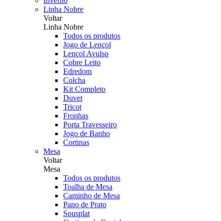
Inverno
Linha Nobre
Voltar
Linha Nobre
Todos os produtos
Jogo de Lençol
Lençol Avulso
Cobre Leito
Edredom
Colcha
Kit Completo
Duvet
Tricot
Fronhas
Porta Travesseiro
Jogo de Banho
Cortinas
Mesa
Voltar
Mesa
Todos os produtos
Toalha de Mesa
Caminho de Mesa
Pano de Prato
Sousplat