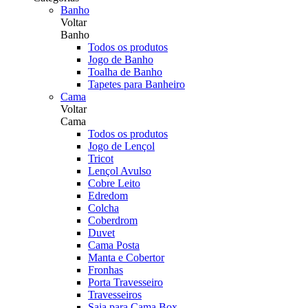
Banho
Voltar
Banho
Todos os produtos
Jogo de Banho
Toalha de Banho
Tapetes para Banheiro
Cama
Voltar
Cama
Todos os produtos
Jogo de Lençol
Tricot
Lençol Avulso
Cobre Leito
Edredom
Colcha
Coberdrom
Duvet
Cama Posta
Manta e Cobertor
Fronhas
Porta Travesseiro
Travesseiros
Saia para Cama Box