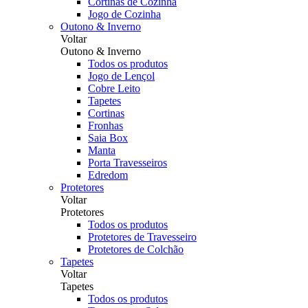
Cortinas de Cozinha
Jogo de Cozinha
Outono & Inverno
Voltar
Outono & Inverno
Todos os produtos
Jogo de Lençol
Cobre Leito
Tapetes
Cortinas
Fronhas
Saia Box
Manta
Porta Travesseiros
Edredom
Protetores
Voltar
Protetores
Todos os produtos
Protetores de Travesseiro
Protetores de Colchão
Tapetes
Voltar
Tapetes
Todos os produtos