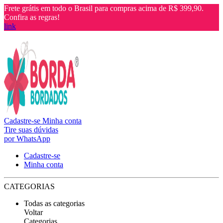
Frete grátis em todo o Brasil para compras acima de R$ 399,90.
Confira as regras!
link
Cadastre-se
Minha conta
Tire suas dúvidas
por WhatsApp
Cadastre-se
Minha conta
CATEGORIAS
Todas as categorias
Voltar
Categorias