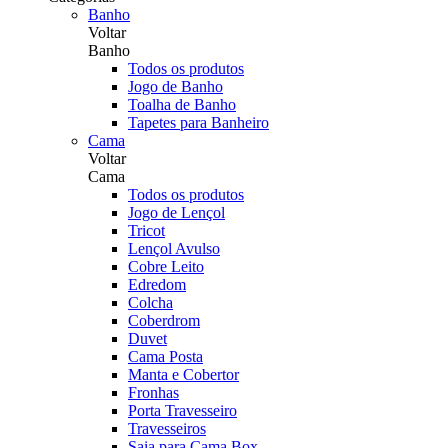
Banho
Voltar
Banho
Todos os produtos
Jogo de Banho
Toalha de Banho
Tapetes para Banheiro
Cama
Voltar
Cama
Todos os produtos
Jogo de Lençol
Tricot
Lençol Avulso
Cobre Leito
Edredom
Colcha
Coberdrom
Duvet
Cama Posta
Manta e Cobertor
Fronhas
Porta Travesseiro
Travesseiros
Saia para Cama Box