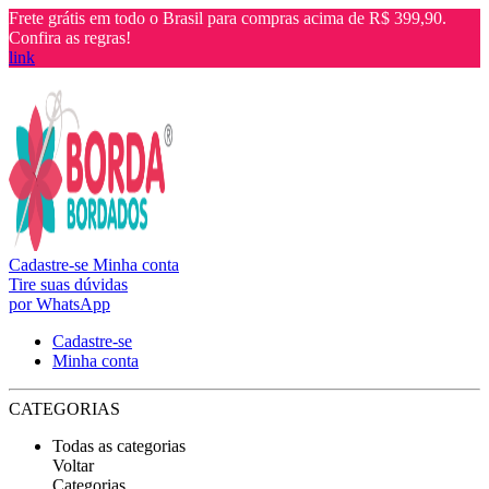
Frete grátis em todo o Brasil para compras acima de R$ 399,90.
Confira as regras!
link
Cadastre-se
Minha conta
Tire suas dúvidas
por WhatsApp
Cadastre-se
Minha conta
CATEGORIAS
Todas as categorias
Voltar
Categorias