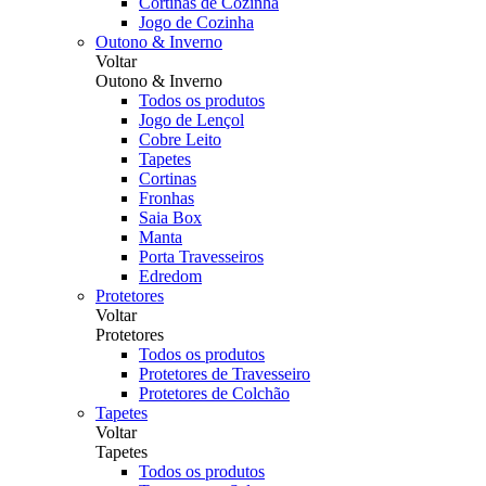
Cortinas de Cozinha
Jogo de Cozinha
Outono & Inverno
Voltar
Outono & Inverno
Todos os produtos
Jogo de Lençol
Cobre Leito
Tapetes
Cortinas
Fronhas
Saia Box
Manta
Porta Travesseiros
Edredom
Protetores
Voltar
Protetores
Todos os produtos
Protetores de Travesseiro
Protetores de Colchão
Tapetes
Voltar
Tapetes
Todos os produtos