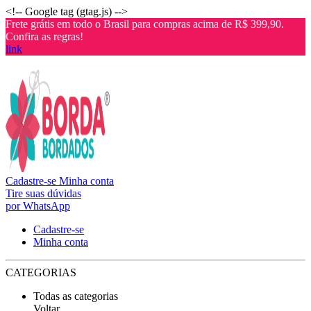
<!-- Google tag (gtag.js) -->
Frete grátis em todo o Brasil para compras acima de R$ 399,90.
Confira as regras!
link
Cadastre-se
Minha conta
Tire suas dúvidas
por WhatsApp
Cadastre-se
Minha conta
CATEGORIAS
Todas as categorias
Voltar