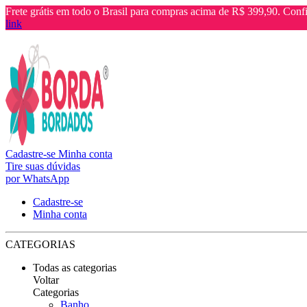
Frete grátis em todo o Brasil para compras acima de R$ 399,90. Confi
link
Cadastre-se
Minha conta
Tire suas dúvidas
por WhatsApp
Cadastre-se
Minha conta
CATEGORIAS
Todas as categorias
Voltar
Categorias
Banho