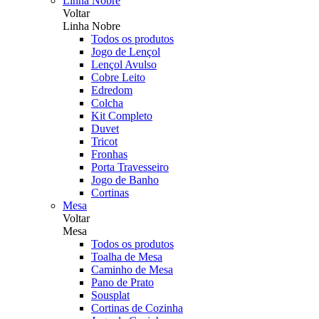
Linha Nobre
Voltar
Linha Nobre
Todos os produtos
Jogo de Lençol
Lençol Avulso
Cobre Leito
Edredom
Colcha
Kit Completo
Duvet
Tricot
Fronhas
Porta Travesseiro
Jogo de Banho
Cortinas
Mesa
Voltar
Mesa
Todos os produtos
Toalha de Mesa
Caminho de Mesa
Pano de Prato
Sousplat
Cortinas de Cozinha