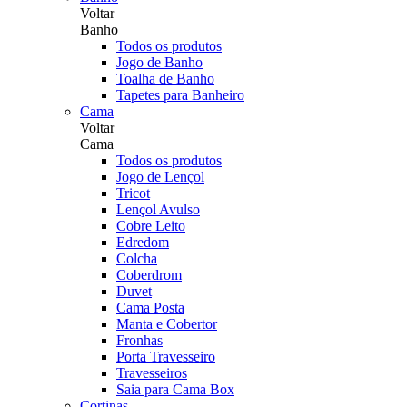
Voltar
Banho
Todos os produtos
Jogo de Banho
Toalha de Banho
Tapetes para Banheiro
Cama
Voltar
Cama
Todos os produtos
Jogo de Lençol
Tricot
Lençol Avulso
Cobre Leito
Edredom
Colcha
Coberdrom
Duvet
Cama Posta
Manta e Cobertor
Fronhas
Porta Travesseiro
Travesseiros
Saia para Cama Box
Cortinas