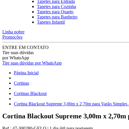
Tapetes para Entrada
Tapetes para Cozinha
Tapetes para Quarto
Tapetes para Banheiro
Tapetes Infantil
Linha nobre
Promoções
ENTRE EM CONTATO
Tire suas dúvidas
por WhatsApp
Tire suas dúvidas por WhatsApp
Página Inicial
Cortinas
Cortinas Blackout
Cortina Blackout Supreme 3,00m x 2,70m para Varão Simples 
Cortina Blackout Supreme 3,00m x 2,70m 
Ref.:
47-300280-GELO
|
1 dia útil
para postagem