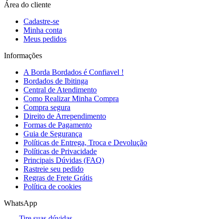
Área do cliente
Cadastre-se
Minha conta
Meus pedidos
Informações
A Borda Bordados é Confiavel !
Bordados de Ibitinga
Central de Atendimento
Como Realizar Minha Compra
Compra segura
Direito de Arrependimento
Formas de Pagamento
Guia de Segurança
Políticas de Entrega, Troca e Devolução
Políticas de Privacidade
Principais Dúvidas (FAQ)
Rastreie seu pedido
Regras de Frete Grátis
Política de cookies
WhatsApp
Tire suas dúvidas