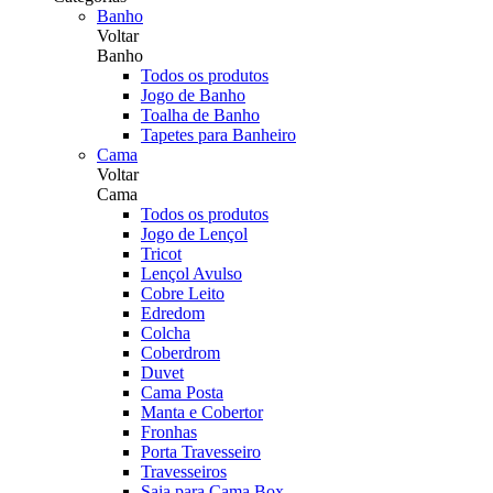
Banho
Voltar
Banho
Todos os produtos
Jogo de Banho
Toalha de Banho
Tapetes para Banheiro
Cama
Voltar
Cama
Todos os produtos
Jogo de Lençol
Tricot
Lençol Avulso
Cobre Leito
Edredom
Colcha
Coberdrom
Duvet
Cama Posta
Manta e Cobertor
Fronhas
Porta Travesseiro
Travesseiros
Saia para Cama Box