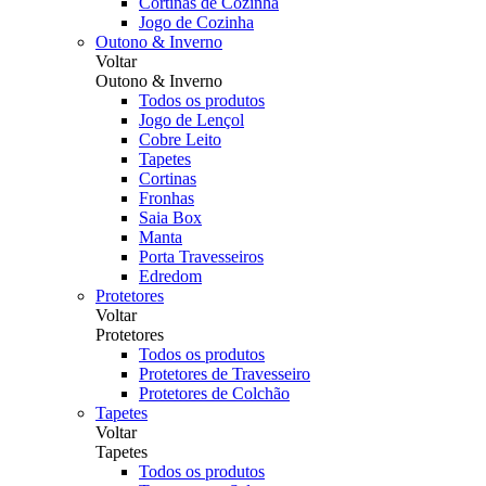
Cortinas de Cozinha
Jogo de Cozinha
Outono & Inverno
Voltar
Outono & Inverno
Todos os produtos
Jogo de Lençol
Cobre Leito
Tapetes
Cortinas
Fronhas
Saia Box
Manta
Porta Travesseiros
Edredom
Protetores
Voltar
Protetores
Todos os produtos
Protetores de Travesseiro
Protetores de Colchão
Tapetes
Voltar
Tapetes
Todos os produtos