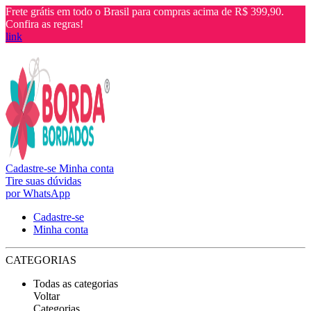
Frete grátis em todo o Brasil para compras acima de R$ 399,90.
Confira as regras!
link
Cadastre-se
Minha conta
Tire suas dúvidas
por WhatsApp
Cadastre-se
Minha conta
CATEGORIAS
Todas as categorias
Voltar
Categorias