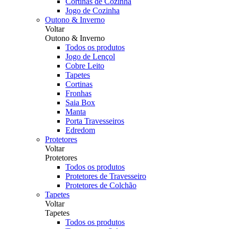
Cortinas de Cozinha
Jogo de Cozinha
Outono & Inverno
Voltar
Outono & Inverno
Todos os produtos
Jogo de Lençol
Cobre Leito
Tapetes
Cortinas
Fronhas
Saia Box
Manta
Porta Travesseiros
Edredom
Protetores
Voltar
Protetores
Todos os produtos
Protetores de Travesseiro
Protetores de Colchão
Tapetes
Voltar
Tapetes
Todos os produtos