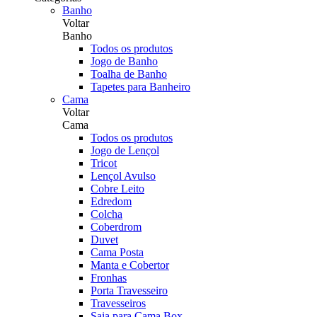
Banho
Voltar
Banho
Todos os produtos
Jogo de Banho
Toalha de Banho
Tapetes para Banheiro
Cama
Voltar
Cama
Todos os produtos
Jogo de Lençol
Tricot
Lençol Avulso
Cobre Leito
Edredom
Colcha
Coberdrom
Duvet
Cama Posta
Manta e Cobertor
Fronhas
Porta Travesseiro
Travesseiros
Saia para Cama Box