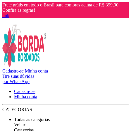
Frete grátis em todo o Brasil para compras acima de R$ 399,90.
Confira as regras!
link
Cadastre-se
Minha conta
Tire suas dúvidas
por WhatsApp
Cadastre-se
Minha conta
CATEGORIAS
Todas as categorias
Voltar
Categorias