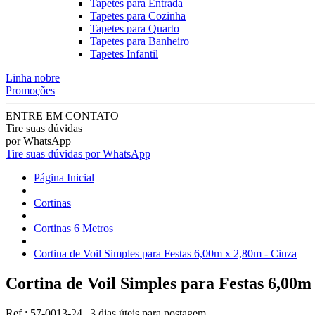
Tapetes para Entrada
Tapetes para Cozinha
Tapetes para Quarto
Tapetes para Banheiro
Tapetes Infantil
Linha nobre
Promoções
ENTRE EM CONTATO
Tire suas dúvidas
por WhatsApp
Tire suas dúvidas por WhatsApp
Página Inicial
Cortinas
Cortinas 6 Metros
Cortina de Voil Simples para Festas 6,00m x 2,80m - Cinza
Cortina de Voil Simples para Festas 6,00m
Ref.:
57-0013-24
|
3 dias úteis
para postagem