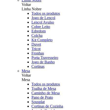
Linha Nobre
Voltar
Linha Nobre
Todos os produtos
Jogo de Lençol
Lençol Avulso
Cobre Leito
Edredom
Colcha
Kit Completo
Duvet
Tricot
Fronhas
Porta Travesseiro
Jogo de Banho
Cortinas
Mesa
Voltar
Mesa
Todos os produtos
Toalha de Mesa
Caminho de Mesa
Pano de Prato
Sousplat
Cortinas de Cozinha