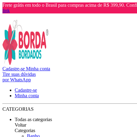
Frete grátis em todo o Brasil para compras acima de R$ 399,90. Confi
link
Cadastre-se
Minha conta
Tire suas dúvidas
por WhatsApp
Cadastre-se
Minha conta
CATEGORIAS
Todas as categorias
Voltar
Categorias
Banho