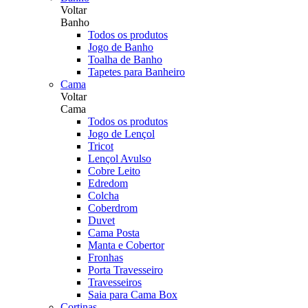
Voltar
Banho
Todos os produtos
Jogo de Banho
Toalha de Banho
Tapetes para Banheiro
Cama
Voltar
Cama
Todos os produtos
Jogo de Lençol
Tricot
Lençol Avulso
Cobre Leito
Edredom
Colcha
Coberdrom
Duvet
Cama Posta
Manta e Cobertor
Fronhas
Porta Travesseiro
Travesseiros
Saia para Cama Box
Cortinas