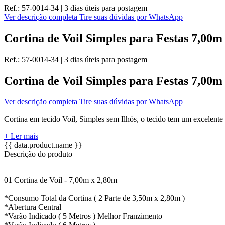
Ref.:
57-0014-34
|
3 dias úteis
para postagem
Ver descrição completa
Tire suas dúvidas por WhatsApp
Cortina de Voil Simples para Festas 7,00
Ref.:
57-0014-34
|
3 dias úteis
para postagem
Cortina de Voil Simples para Festas 7,00
Ver descrição completa
Tire suas dúvidas por WhatsApp
Cortina em tecido Voil, Simples sem Ilhós, o tecido tem um excelente 
+ Ler mais
{{ data.product.name }}
Descrição do produto
01 Cortina de Voil - 7,00m x 2,80m
*Consumo Total da Cortina ( 2 Parte de 3,50m x 2,80m )
*Abertura Central
*Varão Indicado ( 5 Metros ) Melhor Franzimento