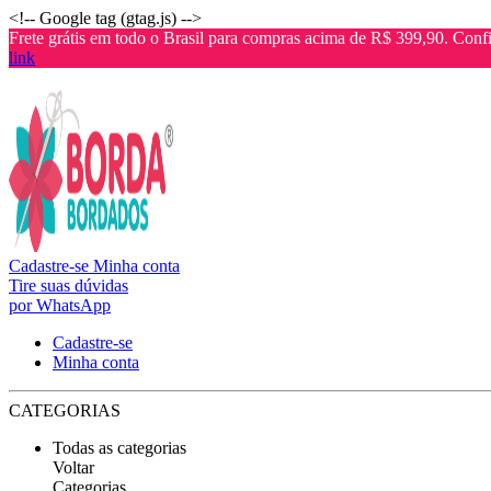
<!-- Google tag (gtag.js) -->
Frete grátis em todo o Brasil para compras acima de R$ 399,90. Confi
link
Cadastre-se
Minha conta
Tire suas dúvidas
por WhatsApp
Cadastre-se
Minha conta
CATEGORIAS
Todas as categorias
Voltar
Categorias