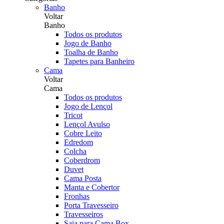
Banho
Voltar
Banho
Todos os produtos
Jogo de Banho
Toalha de Banho
Tapetes para Banheiro
Cama
Voltar
Cama
Todos os produtos
Jogo de Lençol
Tricot
Lençol Avulso
Cobre Leito
Edredom
Colcha
Coberdrom
Duvet
Cama Posta
Manta e Cobertor
Fronhas
Porta Travesseiro
Travesseiros
Saia para Cama Box