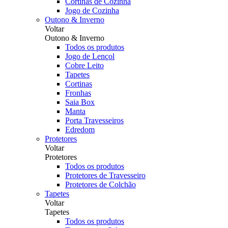
Cortinas de Cozinha
Jogo de Cozinha
Outono & Inverno
Voltar
Outono & Inverno
Todos os produtos
Jogo de Lençol
Cobre Leito
Tapetes
Cortinas
Fronhas
Saia Box
Manta
Porta Travesseiros
Edredom
Protetores
Voltar
Protetores
Todos os produtos
Protetores de Travesseiro
Protetores de Colchão
Tapetes
Voltar
Tapetes
Todos os produtos