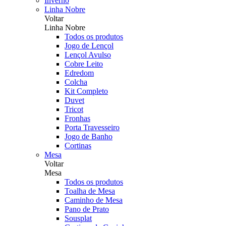
Inverno
Linha Nobre
Voltar
Linha Nobre
Todos os produtos
Jogo de Lençol
Lençol Avulso
Cobre Leito
Edredom
Colcha
Kit Completo
Duvet
Tricot
Fronhas
Porta Travesseiro
Jogo de Banho
Cortinas
Mesa
Voltar
Mesa
Todos os produtos
Toalha de Mesa
Caminho de Mesa
Pano de Prato
Sousplat