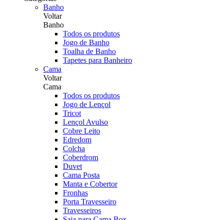
Banho
Voltar
Banho
Todos os produtos
Jogo de Banho
Toalha de Banho
Tapetes para Banheiro
Cama
Voltar
Cama
Todos os produtos
Jogo de Lençol
Tricot
Lençol Avulso
Cobre Leito
Edredom
Colcha
Coberdrom
Duvet
Cama Posta
Manta e Cobertor
Fronhas
Porta Travesseiro
Travesseiros
Saia para Cama Box