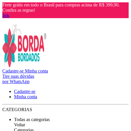
Frete grátis em todo o Brasil para compras acima de R$ 399,90.
Confira as regras!
link
Cadastre-se
Minha conta
Tire suas dúvidas
por WhatsApp
Cadastre-se
Minha conta
CATEGORIAS
Todas as categorias
Voltar
Categorias