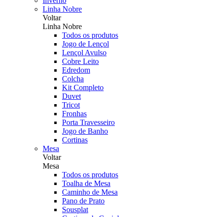
Inverno
Linha Nobre
Voltar
Linha Nobre
Todos os produtos
Jogo de Lençol
Lençol Avulso
Cobre Leito
Edredom
Colcha
Kit Completo
Duvet
Tricot
Fronhas
Porta Travesseiro
Jogo de Banho
Cortinas
Mesa
Voltar
Mesa
Todos os produtos
Toalha de Mesa
Caminho de Mesa
Pano de Prato
Sousplat