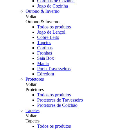
Cortinas de Cozinha
Jogo de Cozinha
Outono & Inverno
Voltar
Outono & Inverno
Todos os produtos
Jogo de Lençol
Cobre Leito
Tapetes
Cortinas
Fronhas
Saia Box
Manta
Porta Travesseiros
Edredom
Protetores
Voltar
Protetores
Todos os produtos
Protetores de Travesseiro
Protetores de Colchão
Tapetes
Voltar
Tapetes
Todos os produtos