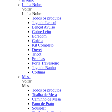
Inverno
Linha Nobre
Voltar
Linha Nobre
Todos os produtos
Jogo de Lençol
Lençol Avulso
Cobre Leito
Edredom
Colcha
Kit Completo
Duvet
Tricot
Fronhas
Porta Travesseiro
Jogo de Banho
Cortinas
Mesa
Voltar
Mesa
Todos os produtos
Toalha de Mesa
Caminho de Mesa
Pano de Prato
Sousplat