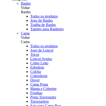
Banho
Voltar
Banho
Todos os produtos
Jogo de Banho
Toalha de Banho
Tapetes para Banheiro
Cama
Voltar
Cama
Todos os produtos
Jogo de Lençol
Tricot
Lençol Avulso
Cobre Leito
Edredom
Colcha
Coberdrom
Duvet
Cama Posta
Manta e Cobertor
Fronhas
Porta Travesseiro
Travesseiros
Saia para Cama Box