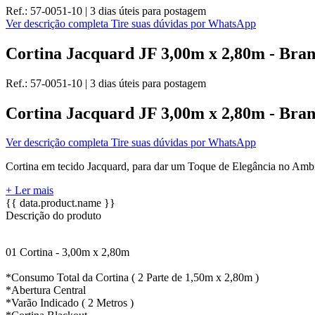
Ref.:
57-0051-10
|
3 dias úteis
para postagem
Ver descrição completa
Tire suas dúvidas por WhatsApp
Cortina Jacquard JF 3,00m x 2,80m - Bra
Ref.:
57-0051-10
|
3 dias úteis
para postagem
Cortina Jacquard JF 3,00m x 2,80m - Bra
Ver descrição completa
Tire suas dúvidas por WhatsApp
Cortina em tecido Jacquard, para dar um Toque de Elegância no Ambi
+ Ler mais
{{ data.product.name }}
Descrição do produto
01 Cortina - 3,00m x 2,80m
*Consumo Total da Cortina ( 2 Parte de 1,50m x 2,80m )
*Abertura Central
*Varão Indicado ( 2 Metros )