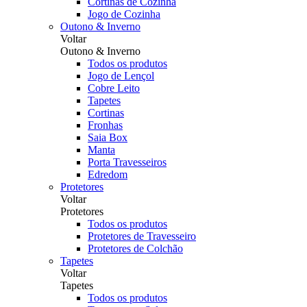
Cortinas de Cozinha
Jogo de Cozinha
Outono & Inverno
Voltar
Outono & Inverno
Todos os produtos
Jogo de Lençol
Cobre Leito
Tapetes
Cortinas
Fronhas
Saia Box
Manta
Porta Travesseiros
Edredom
Protetores
Voltar
Protetores
Todos os produtos
Protetores de Travesseiro
Protetores de Colchão
Tapetes
Voltar
Tapetes
Todos os produtos