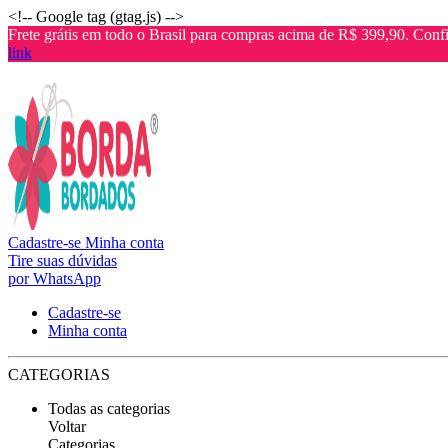
<!-- Google tag (gtag.js) -->
Frete grátis em todo o Brasil para compras acima de R$ 399,90. Confi
link
Cadastre-se
Minha conta
Tire suas dúvidas
por WhatsApp
Cadastre-se
Minha conta
CATEGORIAS
Todas as categorias
Voltar
Categorias