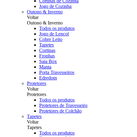
Cortinas de Cozinha
Jogo de Cozinha
Outono & Inverno
Voltar
Outono & Inverno
Todos os produtos
Jogo de Lençol
Cobre Leito
Tapetes
Cortinas
Fronhas
Saia Box
Manta
Porta Travesseiros
Edredom
Protetores
Voltar
Protetores
Todos os produtos
Protetores de Travesseiro
Protetores de Colchão
Tapetes
Voltar
Tapetes
Todos os produtos