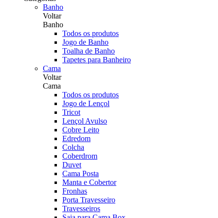
Banho
Voltar
Banho
Todos os produtos
Jogo de Banho
Toalha de Banho
Tapetes para Banheiro
Cama
Voltar
Cama
Todos os produtos
Jogo de Lençol
Tricot
Lençol Avulso
Cobre Leito
Edredom
Colcha
Coberdrom
Duvet
Cama Posta
Manta e Cobertor
Fronhas
Porta Travesseiro
Travesseiros
Saia para Cama Box