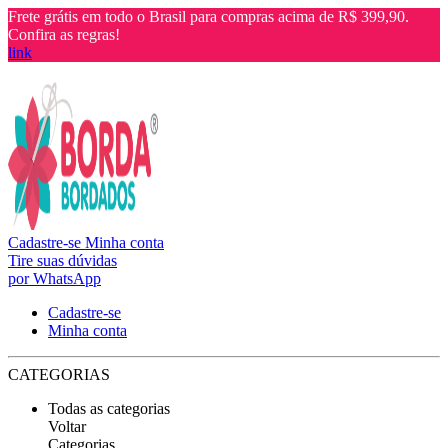
Frete grátis em todo o Brasil para compras acima de R$ 399,90.
Confira as regras!
link
Cadastre-se
Minha conta
Tire suas dúvidas
por WhatsApp
Cadastre-se
Minha conta
CATEGORIAS
Todas as categorias
Voltar
Categorias