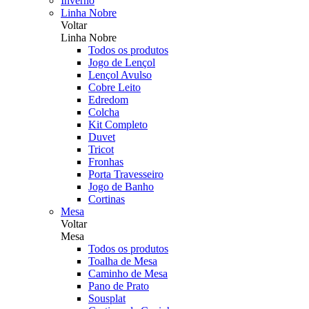
Inverno
Linha Nobre
Voltar
Linha Nobre
Todos os produtos
Jogo de Lençol
Lençol Avulso
Cobre Leito
Edredom
Colcha
Kit Completo
Duvet
Tricot
Fronhas
Porta Travesseiro
Jogo de Banho
Cortinas
Mesa
Voltar
Mesa
Todos os produtos
Toalha de Mesa
Caminho de Mesa
Pano de Prato
Sousplat