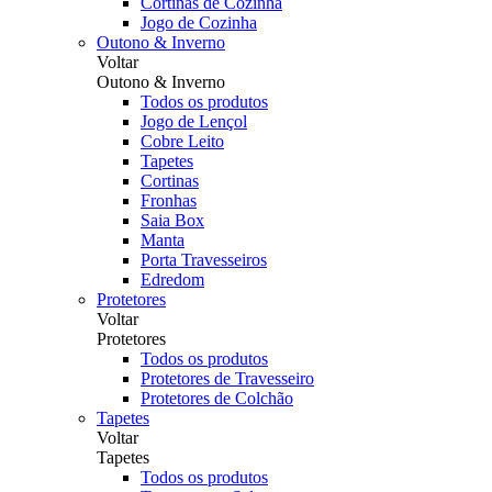
Cortinas de Cozinha
Jogo de Cozinha
Outono & Inverno
Voltar
Outono & Inverno
Todos os produtos
Jogo de Lençol
Cobre Leito
Tapetes
Cortinas
Fronhas
Saia Box
Manta
Porta Travesseiros
Edredom
Protetores
Voltar
Protetores
Todos os produtos
Protetores de Travesseiro
Protetores de Colchão
Tapetes
Voltar
Tapetes
Todos os produtos