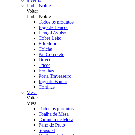
Inverno
Linha Nobre
Voltar
Linha Nobre
Todos os produtos
Jogo de Lençol
Lençol Avulso
Cobre Leito
Edredom
Colcha
Kit Completo
Duvet
Tricot
Fronhas
Porta Travesseiro
Jogo de Banho
Cortinas
Mesa
Voltar
Mesa
Todos os produtos
Toalha de Mesa
Caminho de Mesa
Pano de Prato
Sousplat