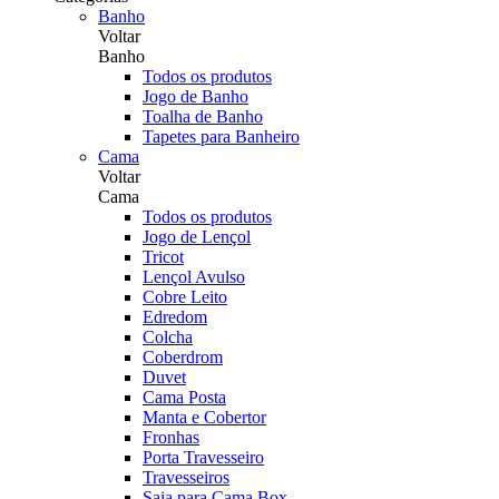
Banho
Voltar
Banho
Todos os produtos
Jogo de Banho
Toalha de Banho
Tapetes para Banheiro
Cama
Voltar
Cama
Todos os produtos
Jogo de Lençol
Tricot
Lençol Avulso
Cobre Leito
Edredom
Colcha
Coberdrom
Duvet
Cama Posta
Manta e Cobertor
Fronhas
Porta Travesseiro
Travesseiros
Saia para Cama Box