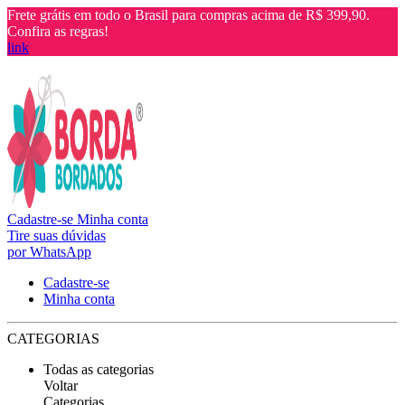
Frete grátis em todo o Brasil para compras acima de R$ 399,90.
Confira as regras!
link
Cadastre-se
Minha conta
Tire suas dúvidas
por WhatsApp
Cadastre-se
Minha conta
CATEGORIAS
Todas as categorias
Voltar
Categorias