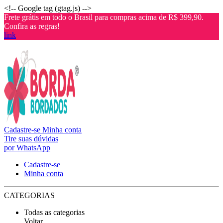
<!-- Google tag (gtag.js) -->
Frete grátis em todo o Brasil para compras acima de R$ 399,90.
Confira as regras!
link
Cadastre-se
Minha conta
Tire suas dúvidas
por WhatsApp
Cadastre-se
Minha conta
CATEGORIAS
Todas as categorias
Voltar