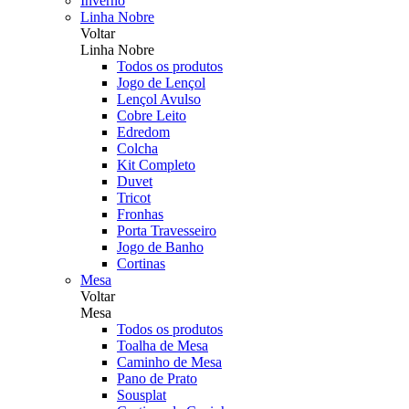
Inverno
Linha Nobre
Voltar
Linha Nobre
Todos os produtos
Jogo de Lençol
Lençol Avulso
Cobre Leito
Edredom
Colcha
Kit Completo
Duvet
Tricot
Fronhas
Porta Travesseiro
Jogo de Banho
Cortinas
Mesa
Voltar
Mesa
Todos os produtos
Toalha de Mesa
Caminho de Mesa
Pano de Prato
Sousplat