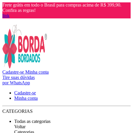
Frete grátis em todo o Brasil para compras acima de R$ 399,90.
Confira as regras!
link
Cadastre-se
Minha conta
Tire suas dúvidas
por WhatsApp
Cadastre-se
Minha conta
CATEGORIAS
Todas as categorias
Voltar
Categorias