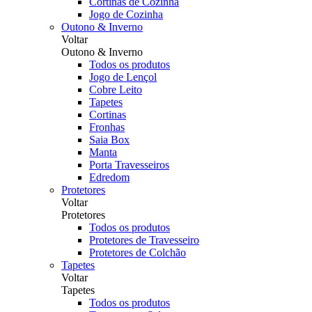
Cortinas de Cozinha
Jogo de Cozinha
Outono & Inverno
Voltar
Outono & Inverno
Todos os produtos
Jogo de Lençol
Cobre Leito
Tapetes
Cortinas
Fronhas
Saia Box
Manta
Porta Travesseiros
Edredom
Protetores
Voltar
Protetores
Todos os produtos
Protetores de Travesseiro
Protetores de Colchão
Tapetes
Voltar
Tapetes
Todos os produtos