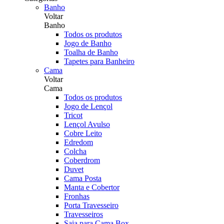
Banho
Voltar
Banho
Todos os produtos
Jogo de Banho
Toalha de Banho
Tapetes para Banheiro
Cama
Voltar
Cama
Todos os produtos
Jogo de Lençol
Tricot
Lençol Avulso
Cobre Leito
Edredom
Colcha
Coberdrom
Duvet
Cama Posta
Manta e Cobertor
Fronhas
Porta Travesseiro
Travesseiros
Saia para Cama Box