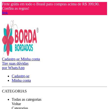
Frete grátis em todo o Brasil para compras acima de R$ 399,90.
Confira as regras!
link
Cadastre-se
Minha conta
Tire suas dúvidas
por WhatsApp
Cadastre-se
Minha conta
CATEGORIAS
Todas as categorias
Voltar
Categorias