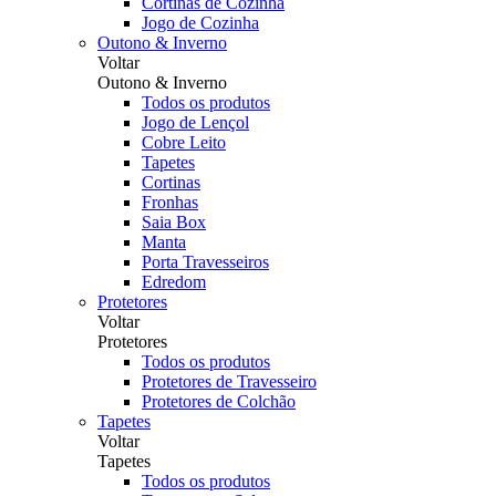
Cortinas de Cozinha
Jogo de Cozinha
Outono & Inverno
Voltar
Outono & Inverno
Todos os produtos
Jogo de Lençol
Cobre Leito
Tapetes
Cortinas
Fronhas
Saia Box
Manta
Porta Travesseiros
Edredom
Protetores
Voltar
Protetores
Todos os produtos
Protetores de Travesseiro
Protetores de Colchão
Tapetes
Voltar
Tapetes
Todos os produtos