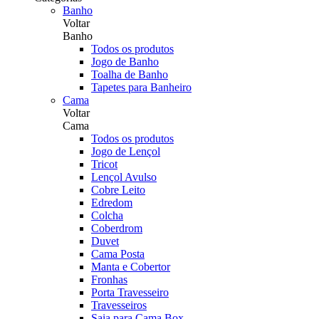
Banho
Voltar
Banho
Todos os produtos
Jogo de Banho
Toalha de Banho
Tapetes para Banheiro
Cama
Voltar
Cama
Todos os produtos
Jogo de Lençol
Tricot
Lençol Avulso
Cobre Leito
Edredom
Colcha
Coberdrom
Duvet
Cama Posta
Manta e Cobertor
Fronhas
Porta Travesseiro
Travesseiros
Saia para Cama Box