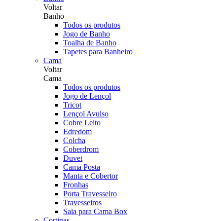
Voltar
Banho
Todos os produtos
Jogo de Banho
Toalha de Banho
Tapetes para Banheiro
Cama
Voltar
Cama
Todos os produtos
Jogo de Lençol
Tricot
Lençol Avulso
Cobre Leito
Edredom
Colcha
Coberdrom
Duvet
Cama Posta
Manta e Cobertor
Fronhas
Porta Travesseiro
Travesseiros
Saia para Cama Box
Cortinas