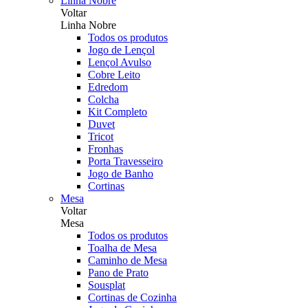
Linha Nobre
Voltar
Linha Nobre
Todos os produtos
Jogo de Lençol
Lençol Avulso
Cobre Leito
Edredom
Colcha
Kit Completo
Duvet
Tricot
Fronhas
Porta Travesseiro
Jogo de Banho
Cortinas
Mesa
Voltar
Mesa
Todos os produtos
Toalha de Mesa
Caminho de Mesa
Pano de Prato
Sousplat
Cortinas de Cozinha