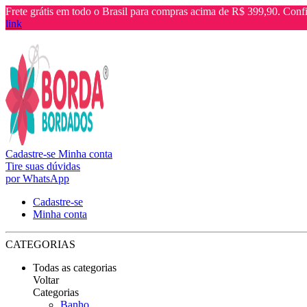
Frete grátis em todo o Brasil para compras acima de R$ 399,90. Confi
link
Cadastre-se
Minha conta
Tire suas dúvidas
por WhatsApp
Cadastre-se
Minha conta
CATEGORIAS
Todas as categorias
Voltar
Categorias
Banho