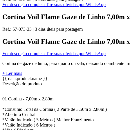
Ver descrição completa
Tire suas dúvidas por WhatsApp
Cortina Voil Flame Gaze de Linho 7,00m 
Ref.:
57-073-33
|
3 dias úteis
para postagem
Cortina Voil Flame Gaze de Linho 7,00m 
Ver descrição completa
Tire suas dúvidas por WhatsApp
Cortina de gaze de linho, para quarto ou sala, deixando o ambiente mai
+ Ler mais
{{ data.product.name }}
Descrição do produto
01 Cortina - 7,00m x 2,80m
*Consumo Total da Cortina ( 2 Parte de 3,50m x 2,80m )
*Abertura Central
*Varão Indicado ( 5 Metros ) Melhor Franzimento
*Varão Indicado ( 6 Metros )