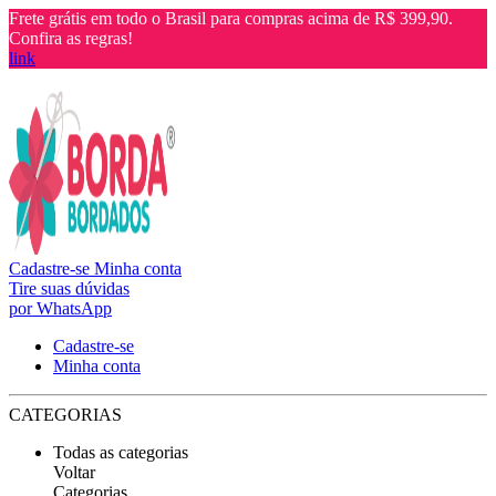
Frete grátis em todo o Brasil para compras acima de R$ 399,90.
Confira as regras!
link
Cadastre-se
Minha conta
Tire suas dúvidas
por WhatsApp
Cadastre-se
Minha conta
CATEGORIAS
Todas as categorias
Voltar
Categorias