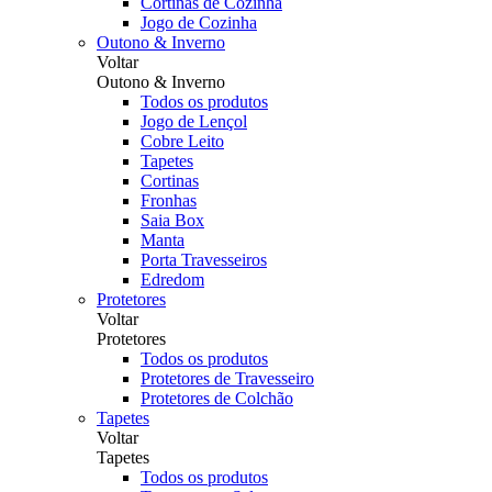
Cortinas de Cozinha
Jogo de Cozinha
Outono & Inverno
Voltar
Outono & Inverno
Todos os produtos
Jogo de Lençol
Cobre Leito
Tapetes
Cortinas
Fronhas
Saia Box
Manta
Porta Travesseiros
Edredom
Protetores
Voltar
Protetores
Todos os produtos
Protetores de Travesseiro
Protetores de Colchão
Tapetes
Voltar
Tapetes
Todos os produtos