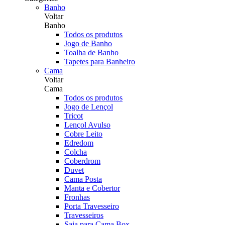
Banho
Voltar
Banho
Todos os produtos
Jogo de Banho
Toalha de Banho
Tapetes para Banheiro
Cama
Voltar
Cama
Todos os produtos
Jogo de Lençol
Tricot
Lençol Avulso
Cobre Leito
Edredom
Colcha
Coberdrom
Duvet
Cama Posta
Manta e Cobertor
Fronhas
Porta Travesseiro
Travesseiros
Saia para Cama Box