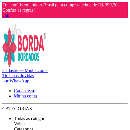
Frete grátis em todo o Brasil para compras acima de R$ 399,90.
Confira as regras!
link
Cadastre-se
Minha conta
Tire suas dúvidas
por WhatsApp
Cadastre-se
Minha conta
CATEGORIAS
Todas as categorias
Voltar
Categorias