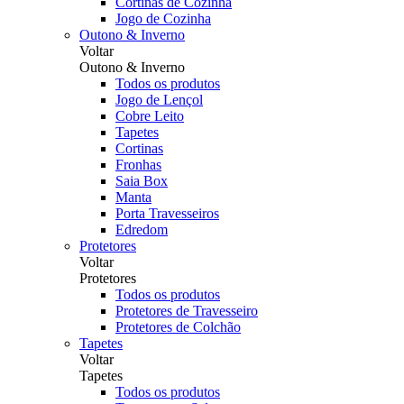
Cortinas de Cozinha
Jogo de Cozinha
Outono & Inverno
Voltar
Outono & Inverno
Todos os produtos
Jogo de Lençol
Cobre Leito
Tapetes
Cortinas
Fronhas
Saia Box
Manta
Porta Travesseiros
Edredom
Protetores
Voltar
Protetores
Todos os produtos
Protetores de Travesseiro
Protetores de Colchão
Tapetes
Voltar
Tapetes
Todos os produtos