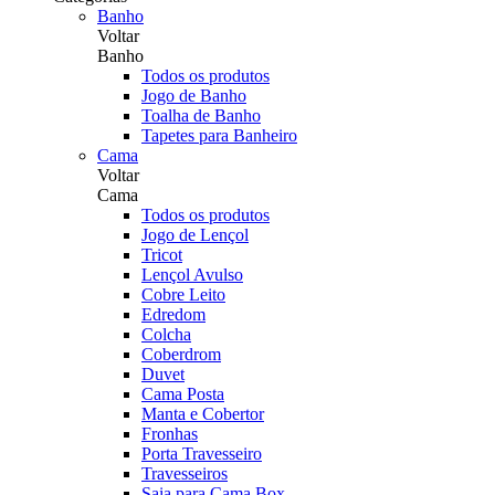
Banho
Voltar
Banho
Todos os produtos
Jogo de Banho
Toalha de Banho
Tapetes para Banheiro
Cama
Voltar
Cama
Todos os produtos
Jogo de Lençol
Tricot
Lençol Avulso
Cobre Leito
Edredom
Colcha
Coberdrom
Duvet
Cama Posta
Manta e Cobertor
Fronhas
Porta Travesseiro
Travesseiros
Saia para Cama Box