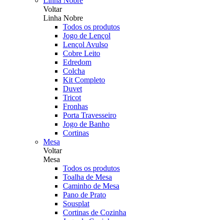
Linha Nobre
Voltar
Linha Nobre
Todos os produtos
Jogo de Lençol
Lençol Avulso
Cobre Leito
Edredom
Colcha
Kit Completo
Duvet
Tricot
Fronhas
Porta Travesseiro
Jogo de Banho
Cortinas
Mesa
Voltar
Mesa
Todos os produtos
Toalha de Mesa
Caminho de Mesa
Pano de Prato
Sousplat
Cortinas de Cozinha