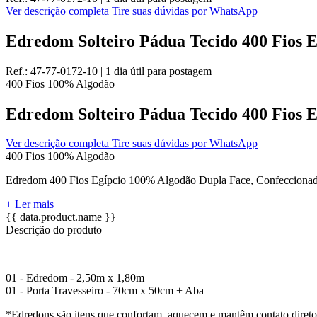
Ver descrição completa
Tire suas dúvidas por WhatsApp
Edredom Solteiro Pádua Tecido 400 Fios 
Ref.:
47-77-0172-10
|
1 dia útil
para postagem
400 Fios
100% Algodão
Edredom Solteiro Pádua Tecido 400 Fios 
Ver descrição completa
Tire suas dúvidas por WhatsApp
400 Fios
100% Algodão
Edredom 400 Fios Egípcio 100% Algodão Dupla Face, Confeccion
+ Ler mais
{{ data.product.name }}
Descrição do produto
01 - Edredom - 2,50m x 1,80m
01 - Porta Travesseiro - 70cm x 50cm + Aba
*Edredons são itens que confortam, aquecem e mantêm contato direto 