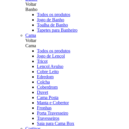
Voltar
Banho
Todos os produtos
Jogo de Banho
Toalha de Banho
Tapetes para Banheiro
Cama
Voltar
Cama
Todos os produtos
Jogo de Lençol
Tricot
Lençol Avulso
Cobre Leito
Edredom
Colcha
Coberdrom
Duvet
Cama Posta
Manta e Cobertor
Fronhas
Porta Travesseiro
Travesseiros
Saia para Cama Box
Cortinas