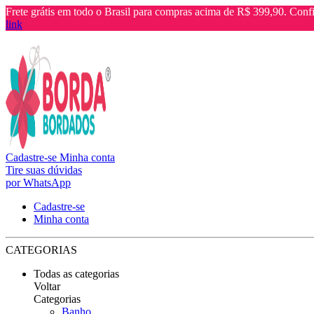
Frete grátis em todo o Brasil para compras acima de R$ 399,90. Confi
link
Cadastre-se
Minha conta
Tire suas dúvidas
por WhatsApp
Cadastre-se
Minha conta
CATEGORIAS
Todas as categorias
Voltar
Categorias
Banho