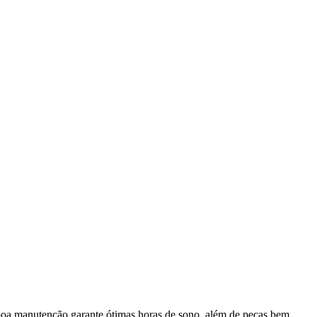
 boa manutenção garante ótimas horas de sono, além de peças bem