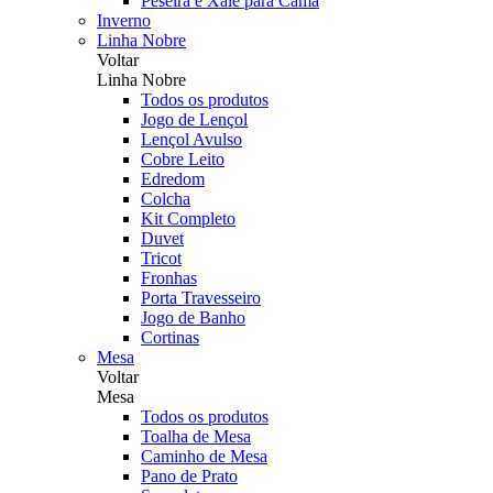
Peseira e Xale para Cama
Inverno
Linha Nobre
Voltar
Linha Nobre
Todos os produtos
Jogo de Lençol
Lençol Avulso
Cobre Leito
Edredom
Colcha
Kit Completo
Duvet
Tricot
Fronhas
Porta Travesseiro
Jogo de Banho
Cortinas
Mesa
Voltar
Mesa
Todos os produtos
Toalha de Mesa
Caminho de Mesa
Pano de Prato