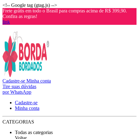
<!-- Google tag (gtag.js) -->
Frete grátis em todo o Brasil para compras acima de R$ 399,90.
Confira as regras!
link
Cadastre-se
Minha conta
Tire suas dúvidas
por WhatsApp
Cadastre-se
Minha conta
CATEGORIAS
Todas as categorias
Voltar