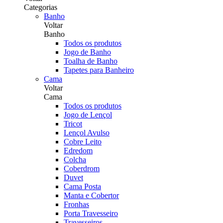
Categorias
Banho
Voltar
Banho
Todos os produtos
Jogo de Banho
Toalha de Banho
Tapetes para Banheiro
Cama
Voltar
Cama
Todos os produtos
Jogo de Lençol
Tricot
Lençol Avulso
Cobre Leito
Edredom
Colcha
Coberdrom
Duvet
Cama Posta
Manta e Cobertor
Fronhas
Porta Travesseiro
Travesseiros