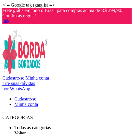
<!-- Google tag (gtag.js) -->
Frete grátis em todo o Brasil para compras acima de R$ 399,90.
Confira as regras!
link
Cadastre-se
Minha conta
Tire suas dúvidas
por WhatsApp
Cadastre-se
Minha conta
CATEGORIAS
Todas as categorias
Voltar