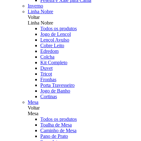
Peseira e Xale para Cama
Inverno
Linha Nobre
Voltar
Linha Nobre
Todos os produtos
Jogo de Lençol
Lençol Avulso
Cobre Leito
Edredom
Colcha
Kit Completo
Duvet
Tricot
Fronhas
Porta Travesseiro
Jogo de Banho
Cortinas
Mesa
Voltar
Mesa
Todos os produtos
Toalha de Mesa
Caminho de Mesa
Pano de Prato