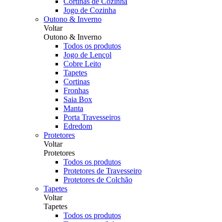
Cortinas de Cozinha
Jogo de Cozinha
Outono & Inverno
Voltar
Outono & Inverno
Todos os produtos
Jogo de Lençol
Cobre Leito
Tapetes
Cortinas
Fronhas
Saia Box
Manta
Porta Travesseiros
Edredom
Protetores
Voltar
Protetores
Todos os produtos
Protetores de Travesseiro
Protetores de Colchão
Tapetes
Voltar
Tapetes
Todos os produtos