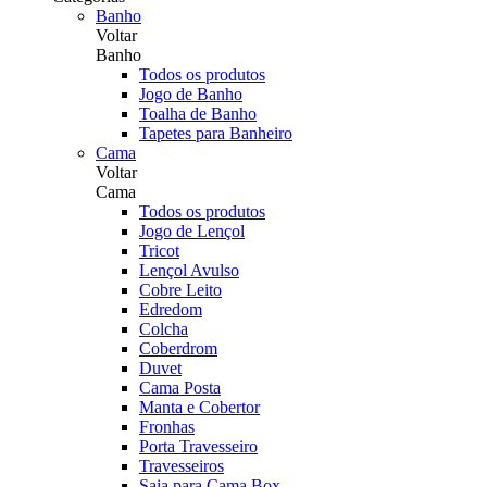
Banho
Voltar
Banho
Todos os produtos
Jogo de Banho
Toalha de Banho
Tapetes para Banheiro
Cama
Voltar
Cama
Todos os produtos
Jogo de Lençol
Tricot
Lençol Avulso
Cobre Leito
Edredom
Colcha
Coberdrom
Duvet
Cama Posta
Manta e Cobertor
Fronhas
Porta Travesseiro
Travesseiros
Saia para Cama Box