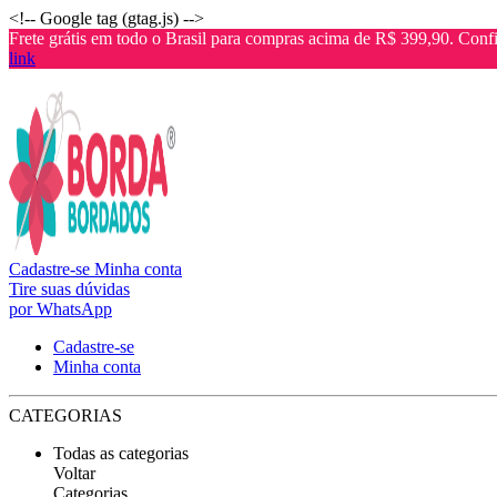
<!-- Google tag (gtag.js) -->
Frete grátis em todo o Brasil para compras acima de R$ 399,90. Confi
link
Cadastre-se
Minha conta
Tire suas dúvidas
por WhatsApp
Cadastre-se
Minha conta
CATEGORIAS
Todas as categorias
Voltar
Categorias