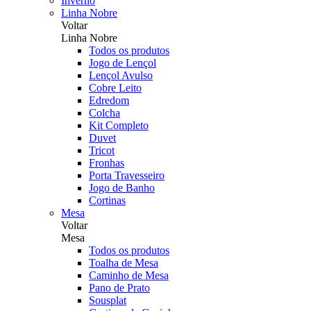
Inverno
Linha Nobre
Voltar
Linha Nobre
Todos os produtos
Jogo de Lençol
Lençol Avulso
Cobre Leito
Edredom
Colcha
Kit Completo
Duvet
Tricot
Fronhas
Porta Travesseiro
Jogo de Banho
Cortinas
Mesa
Voltar
Mesa
Todos os produtos
Toalha de Mesa
Caminho de Mesa
Pano de Prato
Sousplat