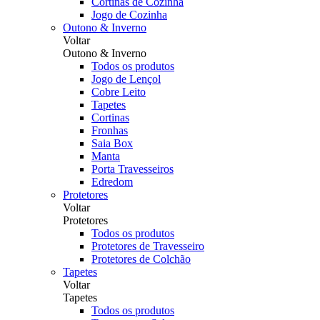
Cortinas de Cozinha
Jogo de Cozinha
Outono & Inverno
Voltar
Outono & Inverno
Todos os produtos
Jogo de Lençol
Cobre Leito
Tapetes
Cortinas
Fronhas
Saia Box
Manta
Porta Travesseiros
Edredom
Protetores
Voltar
Protetores
Todos os produtos
Protetores de Travesseiro
Protetores de Colchão
Tapetes
Voltar
Tapetes
Todos os produtos