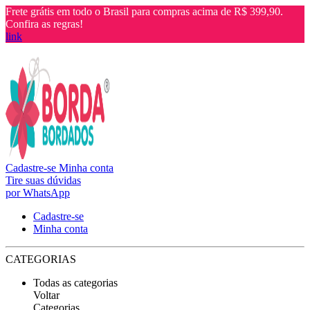
Frete grátis em todo o Brasil para compras acima de R$ 399,90.
Confira as regras!
link
Cadastre-se
Minha conta
Tire suas dúvidas
por WhatsApp
Cadastre-se
Minha conta
CATEGORIAS
Todas as categorias
Voltar
Categorias