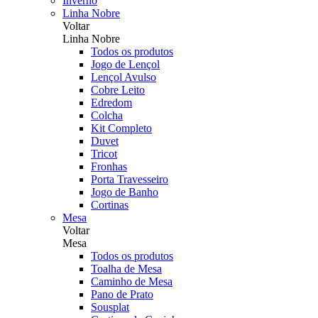
Inverno
Linha Nobre
Voltar
Linha Nobre
Todos os produtos
Jogo de Lençol
Lençol Avulso
Cobre Leito
Edredom
Colcha
Kit Completo
Duvet
Tricot
Fronhas
Porta Travesseiro
Jogo de Banho
Cortinas
Mesa
Voltar
Mesa
Todos os produtos
Toalha de Mesa
Caminho de Mesa
Pano de Prato
Sousplat