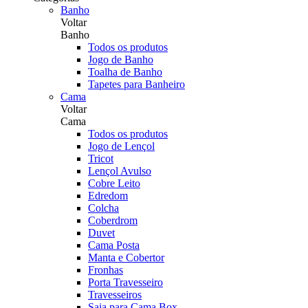
Banho
Voltar
Banho
Todos os produtos
Jogo de Banho
Toalha de Banho
Tapetes para Banheiro
Cama
Voltar
Cama
Todos os produtos
Jogo de Lençol
Tricot
Lençol Avulso
Cobre Leito
Edredom
Colcha
Coberdrom
Duvet
Cama Posta
Manta e Cobertor
Fronhas
Porta Travesseiro
Travesseiros
Saia para Cama Box