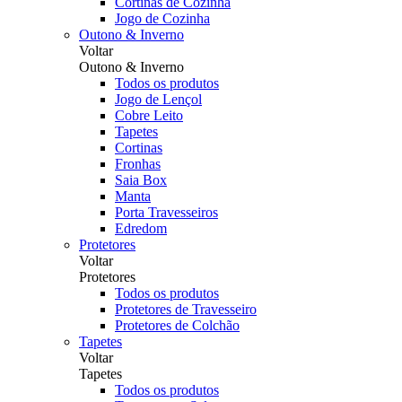
Cortinas de Cozinha
Jogo de Cozinha
Outono & Inverno
Voltar
Outono & Inverno
Todos os produtos
Jogo de Lençol
Cobre Leito
Tapetes
Cortinas
Fronhas
Saia Box
Manta
Porta Travesseiros
Edredom
Protetores
Voltar
Protetores
Todos os produtos
Protetores de Travesseiro
Protetores de Colchão
Tapetes
Voltar
Tapetes
Todos os produtos