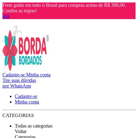
Frete grátis em todo o Brasil para compras acima de R$ 399,90.
Confira as regras!
link
Cadastre-se
Minha conta
Tire suas dúvidas
por WhatsApp
Cadastre-se
Minha conta
CATEGORIAS
Todas as categorias
Voltar
Categorias