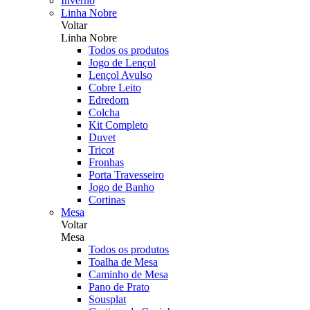
Inverno
Linha Nobre
Voltar
Linha Nobre
Todos os produtos
Jogo de Lençol
Lençol Avulso
Cobre Leito
Edredom
Colcha
Kit Completo
Duvet
Tricot
Fronhas
Porta Travesseiro
Jogo de Banho
Cortinas
Mesa
Voltar
Mesa
Todos os produtos
Toalha de Mesa
Caminho de Mesa
Pano de Prato
Sousplat