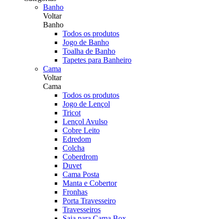
Banho
Voltar
Banho
Todos os produtos
Jogo de Banho
Toalha de Banho
Tapetes para Banheiro
Cama
Voltar
Cama
Todos os produtos
Jogo de Lençol
Tricot
Lençol Avulso
Cobre Leito
Edredom
Colcha
Coberdrom
Duvet
Cama Posta
Manta e Cobertor
Fronhas
Porta Travesseiro
Travesseiros
Saia para Cama Box